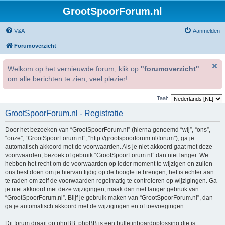
GrootSpoorForum.nl
V&A
Aanmelden
Forumoverzicht
Welkom op het vernieuwde forum, klik op
"forumoverzicht"
om alle berichten te zien, veel plezier!
Taal:
GrootSpoorForum.nl - Registratie
Door het bezoeken van “GrootSpoorForum.nl” (hierna genoemd “wij”, “ons”,
“onze”, “GrootSpoorForum.nl”, “http://grootspoorforum.nl/forum”), ga je
automatisch akkoord met de voorwaarden. Als je niet akkoord gaat met deze
voorwaarden, bezoek of gebruik “GrootSpoorForum.nl” dan niet langer. We
hebben het recht om de voorwaarden op ieder moment te wijzigen en zullen
ons best doen om je hiervan tijdig op de hoogte te brengen, het is echter aan
te raden om zelf de voorwaarden regelmatig te controleren op wijzigingen. Ga
je niet akkoord met deze wijzigingen, maak dan niet langer gebruik van
“GrootSpoorForum.nl”. Blijf je gebruik maken van “GrootSpoorForum.nl”, dan
ga je automatisch akkoord met de wijzigingen en of toevoegingen.
Dit forum draait op phpBB. phpBB is een bulletinboardoplossing die is