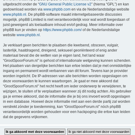
uitgebracht onder de “
GNU General Public License v2
” (hierna “GPL”) en kan
gedownload worden via
www.phpbb.com
en via de Nederlandstalige website
www.phpbb.nl
. De phpBB-software maakt internetgebaseerde discussies
mogelijk. phpBB Limited is niet verantwoordelijk voor wat wordt toegestaan of
juist geweigerd als toelaatbare inhoud en/of gedrag. Meer informatie over
phpBB kun je vinden op
https://www.phpbb.com/
of de Nederlandstalige
website
www.phpbb.nl
.
Je verklaart geen berichten te plaatsen die kwetsend, obsceen, vulgair,
lasterlijk, haatdragend, dreigend, seksueel georiënteerd of enig ander
materiaal bevat die de wetten van je eigen land, het land waar
“GrootSpoorForum.nl” is gehost of internationale wetgeving kunnen schenden.
Het plaatsen van dergelijke berichten kan ertoe leiden dat je met onmiddellijke
ingang en permanent wordt verbannen van dit forum. Tevens kan je provider
worden ingelicht. De IP-adressen van alle berichten worden opgeslagen om
deze voorwaarden te kunnen waarborgen. Je gaat er mee akkoord dat
“GrootSpoorForum.nl” het recht heeft om ieder onderwerp te verwijderen, te
wijzigen, te sluiten of te verplaatsen wanneer zij dit nodig achten. Als gebruiker
ga je ermee akkoord, dat de informatie die je bij ons invoert wordt opgeslagen
in een database. Hoewel deze informatie niet aan een derde partij zal worden
verstrekt zónder je toestemming, kan “GrootSpoorForum.nl” nóch phpBB
verantwoordelijk worden gehouden voor een hackpoging die ertoe kan leiden
dat de gegevens vrijkomen.