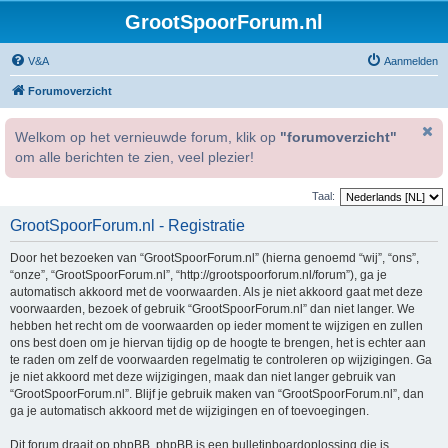
GrootSpoorForum.nl
V&A
Aanmelden
Forumoverzicht
Welkom op het vernieuwde forum, klik op
"forumoverzicht"
om alle berichten te zien, veel plezier!
Taal:
GrootSpoorForum.nl - Registratie
Door het bezoeken van “GrootSpoorForum.nl” (hierna genoemd “wij”, “ons”,
“onze”, “GrootSpoorForum.nl”, “http://grootspoorforum.nl/forum”), ga je
automatisch akkoord met de voorwaarden. Als je niet akkoord gaat met deze
voorwaarden, bezoek of gebruik “GrootSpoorForum.nl” dan niet langer. We
hebben het recht om de voorwaarden op ieder moment te wijzigen en zullen
ons best doen om je hiervan tijdig op de hoogte te brengen, het is echter aan
te raden om zelf de voorwaarden regelmatig te controleren op wijzigingen. Ga
je niet akkoord met deze wijzigingen, maak dan niet langer gebruik van
“GrootSpoorForum.nl”. Blijf je gebruik maken van “GrootSpoorForum.nl”, dan
ga je automatisch akkoord met de wijzigingen en of toevoegingen.
Dit forum draait op phpBB. phpBB is een bulletinboardoplossing die is