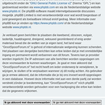
uitgebracht onder de “
GNU General Public License v2
” (hierna “GPL”) en kan
gedownload worden via
www.phpbb.com
en via de Nederlandstalige website
www.phpbb.nl
. De phpBB-software maakt internetgebaseerde discussies
mogelijk. phpBB Limited is niet verantwoordelijk voor wat wordt toegestaan of
juist geweigerd als toelaatbare inhoud en/of gedrag. Meer informatie over
phpBB kun je vinden op
https://www.phpbb.com/
of de Nederlandstalige
website
www.phpbb.nl
.
Je verklaart geen berichten te plaatsen die kwetsend, obsceen, vulgair,
lasterlijk, haatdragend, dreigend, seksueel georiënteerd of enig ander
materiaal bevat die de wetten van je eigen land, het land waar
“GrootSpoorForum.nl” is gehost of internationale wetgeving kunnen schenden.
Het plaatsen van dergelijke berichten kan ertoe leiden dat je met onmiddellijke
ingang en permanent wordt verbannen van dit forum. Tevens kan je provider
worden ingelicht. De IP-adressen van alle berichten worden opgeslagen om
deze voorwaarden te kunnen waarborgen. Je gaat er mee akkoord dat
“GrootSpoorForum.nl” het recht heeft om ieder onderwerp te verwijderen, te
wijzigen, te sluiten of te verplaatsen wanneer zij dit nodig achten. Als gebruiker
ga je ermee akkoord, dat de informatie die je bij ons invoert wordt opgeslagen
in een database. Hoewel deze informatie niet aan een derde partij zal worden
verstrekt zónder je toestemming, kan “GrootSpoorForum.nl” nóch phpBB
verantwoordelijk worden gehouden voor een hackpoging die ertoe kan leiden
dat de gegevens vrijkomen.