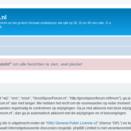
.nl
icht op het grotere formaat modelspoor dat rijdt op 30, 32 en 45 mm rails. O.a
t.
zicht"
om alle berichten te zien, veel plezier!
j”, “ons”, “onze”, “GrootSpoorForum.nl”, “http://grootspoorforum.nl/forum”), ga j
m.nl” dan niet langer. We hebben het recht om de voorwaarden op ieder moment te 
aarden regelmatig te controleren op wijzigingen. Ga je niet akkoord met deze wijz
orum.nl”, dan ga je automatisch akkoord met de wijzigingen en of toevoegingen.
 die is uitgebracht onder de “
GNU General Public License v2
” (hierna “GPL”) en
akt internetgebaseerde discussies mogelijk. phpBB Limited is niet verantwoordelij