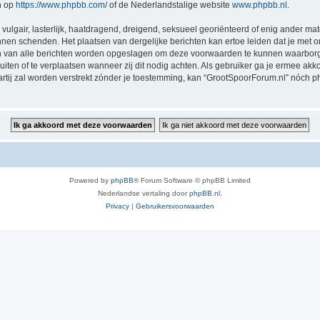
n op
https://www.phpbb.com/
of de Nederlandstalige website
www.phpbb.nl
.
vulgair, lasterlijk, haatdragend, dreigend, seksueel georiënteerd of enig ander mat
nnen schenden. Het plaatsen van dergelijke berichten kan ertoe leiden dat je met
sen van alle berichten worden opgeslagen om deze voorwaarden te kunnen waarborg
luiten of te verplaatsen wanneer zij dit nodig achten. Als gebruiker ga je ermee akk
partij zal worden verstrekt zónder je toestemming, kan “GrootSpoorForum.nl” nóc
Powered by
phpBB
® Forum Software © phpBB Limited
Nederlandse vertaling door
phpBB.nl
.
Privacy
|
Gebruikersvoorwaarden