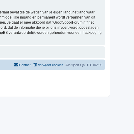
eriaal bevat die de wetten van je eigen land, het land waar
 onmiddellijke ingang en permanent wordt verbannen van dit
en. Je gaat er mee akkoord dat “GrootSpoorForum.nl” het
oord, dat de informatie die je bij ons invoert wordt opgeslagen
h phpBB verantwoordelijk worden gehouden voor een hackpoging
Contact
Verwijder cookies
Alle tijden zijn
UTC+02:00