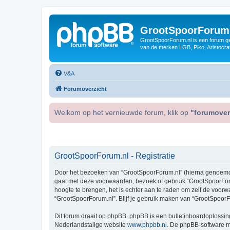
GrootSpoorForum
GrootSpoorForum.nl is een forum ger
van de merken LGB, Piko, Aristocraf
V&A
Forumoverzicht
Welkom op het vernieuwde forum, klik op
"forumover
GrootSpoorForum.nl - Registratie
Door het bezoeken van “GrootSpoorForum.nl” (hierna genoemd “wi
gaat met deze voorwaarden, bezoek of gebruik “GrootSpoorForu
hoogte te brengen, het is echter aan te raden om zelf de voorw
“GrootSpoorForum.nl”. Blijf je gebruik maken van “GrootSpoorF
Dit forum draait op phpBB. phpBB is een bulletinboardoplossing
Nederlandstalige website
www.phpbb.nl
. De phpBB-software ma