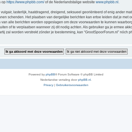
n op
https://www.phpbb.com/
of de Nederlandstalige website
www.phpbb.nl
.
vulgair, lasterlijk, haatdragend, dreigend, seksueel georiënteerd of enig ander mat
nnen schenden. Het plaatsen van dergelijke berichten kan ertoe leiden dat je met
sen van alle berichten worden opgeslagen om deze voorwaarden te kunnen waarborg
luiten of te verplaatsen wanneer zij dit nodig achten. Als gebruiker ga je ermee akk
partij zal worden verstrekt zónder je toestemming, kan “GrootSpoorForum.nl” nóc
Powered by
phpBB
® Forum Software © phpBB Limited
Nederlandse vertaling door
phpBB.nl
.
Privacy
|
Gebruikersvoorwaarden