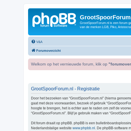
GrootSpoorForum
GrootSpoorForum.nl is een forum ger
van de merken LGB, Piko, Aristocraf
V&A
Forumoverzicht
Welkom op het vernieuwde forum, klik op
"forumover
GrootSpoorForum.nl - Registratie
Door het bezoeken van “GrootSpoorForum.nl” (hierna genoemd “wi
gaat met deze voorwaarden, bezoek of gebruik “GrootSpoorForu
hoogte te brengen, het is echter aan te raden om zelf de voorw
“GrootSpoorForum.nl”. Blijf je gebruik maken van “GrootSpoorF
Dit forum draait op phpBB. phpBB is een bulletinboardoplossing
Nederlandstalige website
www.phpbb.nl
. De phpBB-software ma