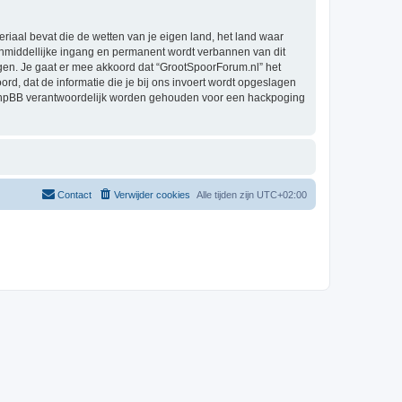
eriaal bevat die de wetten van je eigen land, het land waar
 onmiddellijke ingang en permanent wordt verbannen van dit
en. Je gaat er mee akkoord dat “GrootSpoorForum.nl” het
oord, dat de informatie die je bij ons invoert wordt opgeslagen
h phpBB verantwoordelijk worden gehouden voor een hackpoging
Contact
Verwijder cookies
Alle tijden zijn
UTC+02:00