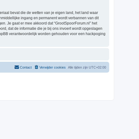
eriaal bevat die de wetten van je eigen land, het land waar
 onmiddellijke ingang en permanent wordt verbannen van dit
en. Je gaat er mee akkoord dat “GrootSpoorForum.nl” het
oord, dat de informatie die je bij ons invoert wordt opgeslagen
h phpBB verantwoordelijk worden gehouden voor een hackpoging
Contact
Verwijder cookies
Alle tijden zijn
UTC+02:00