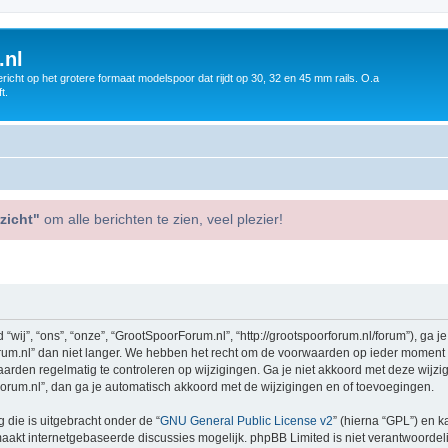
.nl
icht op het grotere formaat modelspoor dat rijdt op 30, 32 en 45 mm rails. O.a
t.
zicht"
om alle berichten te zien, veel plezier!
j”, “ons”, “onze”, “GrootSpoorForum.nl”, “http://grootspoorforum.nl/forum”), ga j
m.nl” dan niet langer. We hebben het recht om de voorwaarden op ieder moment te 
aarden regelmatig te controleren op wijzigingen. Ga je niet akkoord met deze wijz
orum.nl”, dan ga je automatisch akkoord met de wijzigingen en of toevoegingen.
 die is uitgebracht onder de “
GNU General Public License v2
” (hierna “GPL”) en
akt internetgebaseerde discussies mogelijk. phpBB Limited is niet verantwoordelij