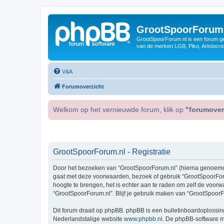
GrootSpoorForum
GrootSpoorForum.nl is een forum ger
van de merken LGB, Piko, Aristocraf
V&A
Forumoverzicht
Welkom op het vernieuwde forum, klik op
"forumover
GrootSpoorForum.nl - Registratie
Door het bezoeken van “GrootSpoorForum.nl” (hierna genoemd “wi
gaat met deze voorwaarden, bezoek of gebruik “GrootSpoorForu
hoogte te brengen, het is echter aan te raden om zelf de voorw
“GrootSpoorForum.nl”. Blijf je gebruik maken van “GrootSpoorF
Dit forum draait op phpBB. phpBB is een bulletinboardoplossing
Nederlandstalige website
www.phpbb.nl
. De phpBB-software ma