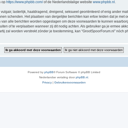
n op
https://www.phpbb.com/
of de Nederlandstalige website
www.phpbb.nl
.
vulgair, lasterlijk, haatdragend, dreigend, seksueel georiënteerd of enig ander mat
nnen schenden. Het plaatsen van dergelijke berichten kan ertoe leiden dat je met
sen van alle berichten worden opgeslagen om deze voorwaarden te kunnen waarborg
luiten of te verplaatsen wanneer zij dit nodig achten. Als gebruiker ga je ermee akk
partij zal worden verstrekt zónder je toestemming, kan “GrootSpoorForum.nl” nóc
Powered by
phpBB
® Forum Software © phpBB Limited
Nederlandse vertaling door
phpBB.nl
.
Privacy
|
Gebruikersvoorwaarden