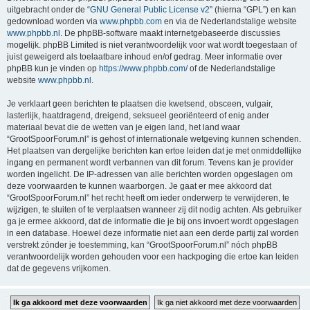
uitgebracht onder de “
GNU General Public License v2
” (hierna “GPL”) en kan
gedownload worden via
www.phpbb.com
en via de Nederlandstalige website
www.phpbb.nl
. De phpBB-software maakt internetgebaseerde discussies
mogelijk. phpBB Limited is niet verantwoordelijk voor wat wordt toegestaan of
juist geweigerd als toelaatbare inhoud en/of gedrag. Meer informatie over
phpBB kun je vinden op
https://www.phpbb.com/
of de Nederlandstalige
website
www.phpbb.nl
.
Je verklaart geen berichten te plaatsen die kwetsend, obsceen, vulgair,
lasterlijk, haatdragend, dreigend, seksueel georiënteerd of enig ander
materiaal bevat die de wetten van je eigen land, het land waar
“GrootSpoorForum.nl” is gehost of internationale wetgeving kunnen schenden.
Het plaatsen van dergelijke berichten kan ertoe leiden dat je met onmiddellijke
ingang en permanent wordt verbannen van dit forum. Tevens kan je provider
worden ingelicht. De IP-adressen van alle berichten worden opgeslagen om
deze voorwaarden te kunnen waarborgen. Je gaat er mee akkoord dat
“GrootSpoorForum.nl” het recht heeft om ieder onderwerp te verwijderen, te
wijzigen, te sluiten of te verplaatsen wanneer zij dit nodig achten. Als gebruiker
ga je ermee akkoord, dat de informatie die je bij ons invoert wordt opgeslagen
in een database. Hoewel deze informatie niet aan een derde partij zal worden
verstrekt zónder je toestemming, kan “GrootSpoorForum.nl” nóch phpBB
verantwoordelijk worden gehouden voor een hackpoging die ertoe kan leiden
dat de gegevens vrijkomen.