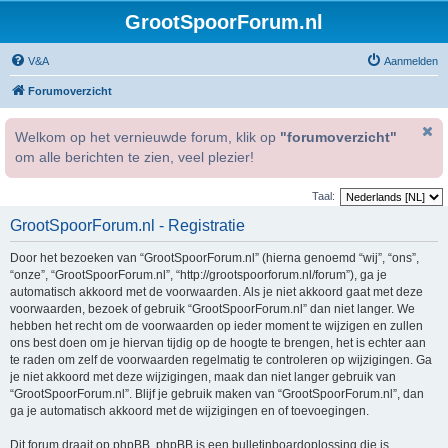
GrootSpoorForum.nl
V&A
Aanmelden
Forumoverzicht
Welkom op het vernieuwde forum, klik op
"forumoverzicht"
om alle berichten te zien, veel plezier!
Taal:
GrootSpoorForum.nl - Registratie
Door het bezoeken van “GrootSpoorForum.nl” (hierna genoemd “wij”, “ons”,
“onze”, “GrootSpoorForum.nl”, “http://grootspoorforum.nl/forum”), ga je
automatisch akkoord met de voorwaarden. Als je niet akkoord gaat met deze
voorwaarden, bezoek of gebruik “GrootSpoorForum.nl” dan niet langer. We
hebben het recht om de voorwaarden op ieder moment te wijzigen en zullen
ons best doen om je hiervan tijdig op de hoogte te brengen, het is echter aan
te raden om zelf de voorwaarden regelmatig te controleren op wijzigingen. Ga
je niet akkoord met deze wijzigingen, maak dan niet langer gebruik van
“GrootSpoorForum.nl”. Blijf je gebruik maken van “GrootSpoorForum.nl”, dan
ga je automatisch akkoord met de wijzigingen en of toevoegingen.
Dit forum draait op phpBB. phpBB is een bulletinboardoplossing die is