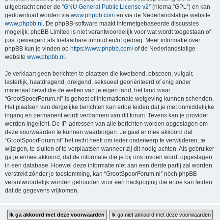
uitgebracht onder de “
GNU General Public License v2
” (hierna “GPL”) en kan
gedownload worden via
www.phpbb.com
en via de Nederlandstalige website
www.phpbb.nl
. De phpBB-software maakt internetgebaseerde discussies
mogelijk. phpBB Limited is niet verantwoordelijk voor wat wordt toegestaan of
juist geweigerd als toelaatbare inhoud en/of gedrag. Meer informatie over
phpBB kun je vinden op
https://www.phpbb.com/
of de Nederlandstalige
website
www.phpbb.nl
.
Je verklaart geen berichten te plaatsen die kwetsend, obsceen, vulgair,
lasterlijk, haatdragend, dreigend, seksueel georiënteerd of enig ander
materiaal bevat die de wetten van je eigen land, het land waar
“GrootSpoorForum.nl” is gehost of internationale wetgeving kunnen schenden.
Het plaatsen van dergelijke berichten kan ertoe leiden dat je met onmiddellijke
ingang en permanent wordt verbannen van dit forum. Tevens kan je provider
worden ingelicht. De IP-adressen van alle berichten worden opgeslagen om
deze voorwaarden te kunnen waarborgen. Je gaat er mee akkoord dat
“GrootSpoorForum.nl” het recht heeft om ieder onderwerp te verwijderen, te
wijzigen, te sluiten of te verplaatsen wanneer zij dit nodig achten. Als gebruiker
ga je ermee akkoord, dat de informatie die je bij ons invoert wordt opgeslagen
in een database. Hoewel deze informatie niet aan een derde partij zal worden
verstrekt zónder je toestemming, kan “GrootSpoorForum.nl” nóch phpBB
verantwoordelijk worden gehouden voor een hackpoging die ertoe kan leiden
dat de gegevens vrijkomen.