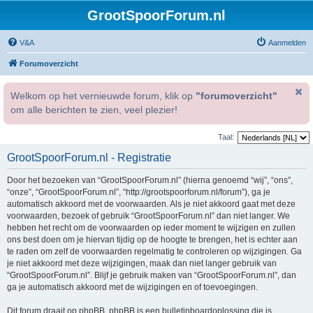
GrootSpoorForum.nl
V&A
Aanmelden
Forumoverzicht
Welkom op het vernieuwde forum, klik op
"forumoverzicht"
om alle berichten te zien, veel plezier!
Taal:
GrootSpoorForum.nl - Registratie
Door het bezoeken van “GrootSpoorForum.nl” (hierna genoemd “wij”, “ons”,
“onze”, “GrootSpoorForum.nl”, “http://grootspoorforum.nl/forum”), ga je
automatisch akkoord met de voorwaarden. Als je niet akkoord gaat met deze
voorwaarden, bezoek of gebruik “GrootSpoorForum.nl” dan niet langer. We
hebben het recht om de voorwaarden op ieder moment te wijzigen en zullen
ons best doen om je hiervan tijdig op de hoogte te brengen, het is echter aan
te raden om zelf de voorwaarden regelmatig te controleren op wijzigingen. Ga
je niet akkoord met deze wijzigingen, maak dan niet langer gebruik van
“GrootSpoorForum.nl”. Blijf je gebruik maken van “GrootSpoorForum.nl”, dan
ga je automatisch akkoord met de wijzigingen en of toevoegingen.
Dit forum draait op phpBB. phpBB is een bulletinboardoplossing die is