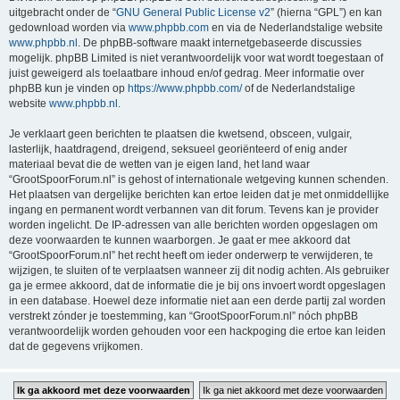
uitgebracht onder de “
GNU General Public License v2
” (hierna “GPL”) en kan
gedownload worden via
www.phpbb.com
en via de Nederlandstalige website
www.phpbb.nl
. De phpBB-software maakt internetgebaseerde discussies
mogelijk. phpBB Limited is niet verantwoordelijk voor wat wordt toegestaan of
juist geweigerd als toelaatbare inhoud en/of gedrag. Meer informatie over
phpBB kun je vinden op
https://www.phpbb.com/
of de Nederlandstalige
website
www.phpbb.nl
.
Je verklaart geen berichten te plaatsen die kwetsend, obsceen, vulgair,
lasterlijk, haatdragend, dreigend, seksueel georiënteerd of enig ander
materiaal bevat die de wetten van je eigen land, het land waar
“GrootSpoorForum.nl” is gehost of internationale wetgeving kunnen schenden.
Het plaatsen van dergelijke berichten kan ertoe leiden dat je met onmiddellijke
ingang en permanent wordt verbannen van dit forum. Tevens kan je provider
worden ingelicht. De IP-adressen van alle berichten worden opgeslagen om
deze voorwaarden te kunnen waarborgen. Je gaat er mee akkoord dat
“GrootSpoorForum.nl” het recht heeft om ieder onderwerp te verwijderen, te
wijzigen, te sluiten of te verplaatsen wanneer zij dit nodig achten. Als gebruiker
ga je ermee akkoord, dat de informatie die je bij ons invoert wordt opgeslagen
in een database. Hoewel deze informatie niet aan een derde partij zal worden
verstrekt zónder je toestemming, kan “GrootSpoorForum.nl” nóch phpBB
verantwoordelijk worden gehouden voor een hackpoging die ertoe kan leiden
dat de gegevens vrijkomen.