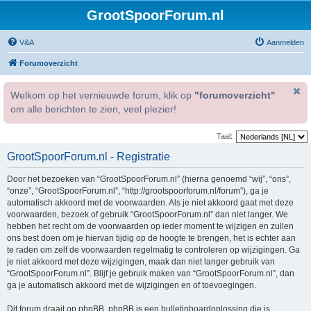
GrootSpoorForum.nl
V&A
Aanmelden
Forumoverzicht
Welkom op het vernieuwde forum, klik op
"forumoverzicht"
om alle berichten te zien, veel plezier!
Taal:
GrootSpoorForum.nl - Registratie
Door het bezoeken van “GrootSpoorForum.nl” (hierna genoemd “wij”, “ons”,
“onze”, “GrootSpoorForum.nl”, “http://grootspoorforum.nl/forum”), ga je
automatisch akkoord met de voorwaarden. Als je niet akkoord gaat met deze
voorwaarden, bezoek of gebruik “GrootSpoorForum.nl” dan niet langer. We
hebben het recht om de voorwaarden op ieder moment te wijzigen en zullen
ons best doen om je hiervan tijdig op de hoogte te brengen, het is echter aan
te raden om zelf de voorwaarden regelmatig te controleren op wijzigingen. Ga
je niet akkoord met deze wijzigingen, maak dan niet langer gebruik van
“GrootSpoorForum.nl”. Blijf je gebruik maken van “GrootSpoorForum.nl”, dan
ga je automatisch akkoord met de wijzigingen en of toevoegingen.
Dit forum draait op phpBB. phpBB is een bulletinboardoplossing die is