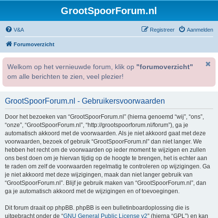
GrootSpoorForum.nl
V&A
Registreer
Aanmelden
Forumoverzicht
Welkom op het vernieuwde forum, klik op
"forumoverzicht"
om alle berichten te zien, veel plezier!
GrootSpoorForum.nl - Gebruikersvoorwaarden
Door het bezoeken van “GrootSpoorForum.nl” (hierna genoemd “wij”, “ons”,
“onze”, “GrootSpoorForum.nl”, “http://grootspoorforum.nl/forum”), ga je
automatisch akkoord met de voorwaarden. Als je niet akkoord gaat met deze
voorwaarden, bezoek of gebruik “GrootSpoorForum.nl” dan niet langer. We
hebben het recht om de voorwaarden op ieder moment te wijzigen en zullen
ons best doen om je hiervan tijdig op de hoogte te brengen, het is echter aan
te raden om zelf de voorwaarden regelmatig te controleren op wijzigingen. Ga
je niet akkoord met deze wijzigingen, maak dan niet langer gebruik van
“GrootSpoorForum.nl”. Blijf je gebruik maken van “GrootSpoorForum.nl”, dan
ga je automatisch akkoord met de wijzigingen en of toevoegingen.
Dit forum draait op phpBB. phpBB is een bulletinboardoplossing die is
uitgebracht onder de “
GNU General Public License v2
” (hierna “GPL”) en kan