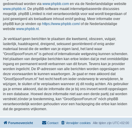
gedownload worden via
www.phpbb.com
en via de Nederlandstalige website
www.phpbb.nl
. De phpBB-software maakt internetgebaseerde discussies
mogelijk. phpBB Limited is niet verantwoordelijk voor wat wordt toegestaan of
juist geweigerd als toelaatbare inhoud en/of gedrag. Meer informatie over
phpBB kun je vinden op
https://www.phpbb.com/
of de Nederlandstalige
website
www.phpbb.nl
.
Je verklaart geen berichten te plaatsen die kwetsend, obsceen, vulgair,
lasterlijk, haatdragend, dreigend, seksueel georiënteerd of enig ander
materiaal bevat die de wetten van je eigen land, het land waar
“GrootSpoorForum.nl” is gehost of internationale wetgeving kunnen schenden.
Het plaatsen van dergelijke berichten kan ertoe leiden dat je met onmiddellijke
ingang en permanent wordt verbannen van dit forum. Tevens kan je provider
worden ingelicht. De IP-adressen van alle berichten worden opgeslagen om
deze voorwaarden te kunnen waarborgen. Je gaat er mee akkoord dat
“GrootSpoorForum.nl” het recht heeft om ieder onderwerp te verwijderen, te
wijzigen, te sluiten of te verplaatsen wanneer zij dit nodig achten. Als gebruiker
ga je ermee akkoord, dat de informatie die je bij ons invoert wordt opgeslagen
in een database. Hoewel deze informatie niet aan een derde partij zal worden
verstrekt zónder je toestemming, kan “GrootSpoorForum.nl” nóch phpBB
verantwoordelijk worden gehouden voor een hackpoging die ertoe kan leiden
dat de gegevens vrijkomen.
Forumoverzicht
Contact
Verwijder cookies
Alle tijden zijn
UTC+02:00