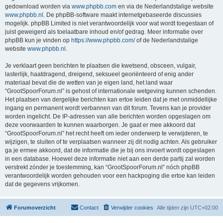
gedownload worden via
www.phpbb.com
en via de Nederlandstalige website
www.phpbb.nl
. De phpBB-software maakt internetgebaseerde discussies
mogelijk. phpBB Limited is niet verantwoordelijk voor wat wordt toegestaan of
juist geweigerd als toelaatbare inhoud en/of gedrag. Meer informatie over
phpBB kun je vinden op
https://www.phpbb.com/
of de Nederlandstalige
website
www.phpbb.nl
.
Je verklaart geen berichten te plaatsen die kwetsend, obsceen, vulgair,
lasterlijk, haatdragend, dreigend, seksueel georiënteerd of enig ander
materiaal bevat die de wetten van je eigen land, het land waar
“GrootSpoorForum.nl” is gehost of internationale wetgeving kunnen schenden.
Het plaatsen van dergelijke berichten kan ertoe leiden dat je met onmiddellijke
ingang en permanent wordt verbannen van dit forum. Tevens kan je provider
worden ingelicht. De IP-adressen van alle berichten worden opgeslagen om
deze voorwaarden te kunnen waarborgen. Je gaat er mee akkoord dat
“GrootSpoorForum.nl” het recht heeft om ieder onderwerp te verwijderen, te
wijzigen, te sluiten of te verplaatsen wanneer zij dit nodig achten. Als gebruiker
ga je ermee akkoord, dat de informatie die je bij ons invoert wordt opgeslagen
in een database. Hoewel deze informatie niet aan een derde partij zal worden
verstrekt zónder je toestemming, kan “GrootSpoorForum.nl” nóch phpBB
verantwoordelijk worden gehouden voor een hackpoging die ertoe kan leiden
dat de gegevens vrijkomen.
Forumoverzicht
Contact
Verwijder cookies
Alle tijden zijn
UTC+02:00