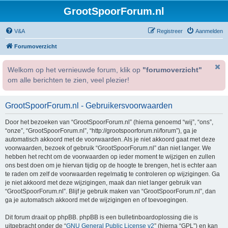
GrootSpoorForum.nl
V&A
Registreer
Aanmelden
Forumoverzicht
Welkom op het vernieuwde forum, klik op
"forumoverzicht"
om alle berichten te zien, veel plezier!
GrootSpoorForum.nl - Gebruikersvoorwaarden
Door het bezoeken van “GrootSpoorForum.nl” (hierna genoemd “wij”, “ons”,
“onze”, “GrootSpoorForum.nl”, “http://grootspoorforum.nl/forum”), ga je
automatisch akkoord met de voorwaarden. Als je niet akkoord gaat met deze
voorwaarden, bezoek of gebruik “GrootSpoorForum.nl” dan niet langer. We
hebben het recht om de voorwaarden op ieder moment te wijzigen en zullen
ons best doen om je hiervan tijdig op de hoogte te brengen, het is echter aan
te raden om zelf de voorwaarden regelmatig te controleren op wijzigingen. Ga
je niet akkoord met deze wijzigingen, maak dan niet langer gebruik van
“GrootSpoorForum.nl”. Blijf je gebruik maken van “GrootSpoorForum.nl”, dan
ga je automatisch akkoord met de wijzigingen en of toevoegingen.
Dit forum draait op phpBB. phpBB is een bulletinboardoplossing die is
uitgebracht onder de “
GNU General Public License v2
” (hierna “GPL”) en kan