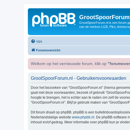
GrootSpoorForum
GrootSpoorForum.nl is een forum ger
van de merken LGB, Piko, Aristocraf
V&A
Forumoverzicht
Welkom op het vernieuwde forum, klik op
"forumover
GrootSpoorForum.nl - Gebruikersvoorwaarden
Door het bezoeken van “GrootSpoorForum.nl” (hierna genoemd “wi
gaat met deze voorwaarden, bezoek of gebruik “GrootSpoorForu
hoogte te brengen, het is echter aan te raden om zelf de voorw
“GrootSpoorForum.nl”. Blijf je gebruik maken van “GrootSpoorF
Dit forum draait op phpBB. phpBB is een bulletinboardoplossing
Nederlandstalige website
www.phpbb.nl
. De phpBB-software ma
inhoud en/of gedrag. Meer informatie over phpBB kun je vinde