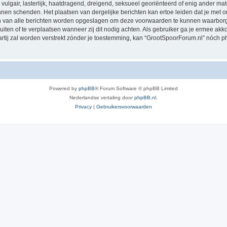
vulgair, lasterlijk, haatdragend, dreigend, seksueel georiënteerd of enig ander mat
nnen schenden. Het plaatsen van dergelijke berichten kan ertoe leiden dat je met
sen van alle berichten worden opgeslagen om deze voorwaarden te kunnen waarborg
luiten of te verplaatsen wanneer zij dit nodig achten. Als gebruiker ga je ermee akk
partij zal worden verstrekt zónder je toestemming, kan “GrootSpoorForum.nl” nóc
Powered by
phpBB
® Forum Software © phpBB Limited
Nederlandse vertaling door
phpBB.nl
.
Privacy
|
Gebruikersvoorwaarden