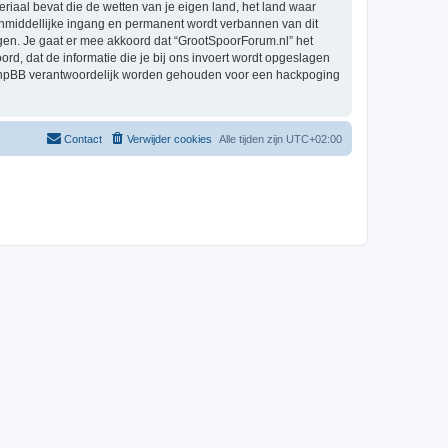
eriaal bevat die de wetten van je eigen land, het land waar
 onmiddellijke ingang en permanent wordt verbannen van dit
en. Je gaat er mee akkoord dat “GrootSpoorForum.nl” het
oord, dat de informatie die je bij ons invoert wordt opgeslagen
h phpBB verantwoordelijk worden gehouden voor een hackpoging
Contact
Verwijder cookies
Alle tijden zijn
UTC+02:00