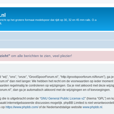
.nl
icht op het grotere formaat modelspoor dat rijdt op 30, 32 en 45 mm rails. O.a
t.
zicht"
om alle berichten te zien, veel plezier!
j”, “ons”, “onze”, “GrootSpoorForum.nl”, “http://grootspoorforum.nl/forum”), ga j
m.nl” dan niet langer. We hebben het recht om de voorwaarden op ieder moment te 
aarden regelmatig te controleren op wijzigingen. Ga je niet akkoord met deze wijz
orum.nl”, dan ga je automatisch akkoord met de wijzigingen en of toevoegingen.
 die is uitgebracht onder de “
GNU General Public License v2
” (hierna “GPL”) en
akt internetgebaseerde discussies mogelijk. phpBB Limited is niet verantwoordelij
n op
https://www.phpbb.com/
of de Nederlandstalige website
www.phpbb.nl
.