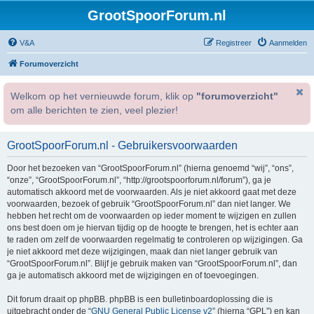
GrootSpoorForum.nl
V&A
Registreer
Aanmelden
Forumoverzicht
Welkom op het vernieuwde forum, klik op
"forumoverzicht"
om alle berichten te zien, veel plezier!
GrootSpoorForum.nl - Gebruikersvoorwaarden
Door het bezoeken van “GrootSpoorForum.nl” (hierna genoemd “wij”, “ons”,
“onze”, “GrootSpoorForum.nl”, “http://grootspoorforum.nl/forum”), ga je
automatisch akkoord met de voorwaarden. Als je niet akkoord gaat met deze
voorwaarden, bezoek of gebruik “GrootSpoorForum.nl” dan niet langer. We
hebben het recht om de voorwaarden op ieder moment te wijzigen en zullen
ons best doen om je hiervan tijdig op de hoogte te brengen, het is echter aan
te raden om zelf de voorwaarden regelmatig te controleren op wijzigingen. Ga
je niet akkoord met deze wijzigingen, maak dan niet langer gebruik van
“GrootSpoorForum.nl”. Blijf je gebruik maken van “GrootSpoorForum.nl”, dan
ga je automatisch akkoord met de wijzigingen en of toevoegingen.
Dit forum draait op phpBB. phpBB is een bulletinboardoplossing die is
uitgebracht onder de “
GNU General Public License v2
” (hierna “GPL”) en kan