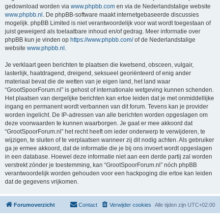
gedownload worden via
www.phpbb.com
en via de Nederlandstalige website
www.phpbb.nl
. De phpBB-software maakt internetgebaseerde discussies
mogelijk. phpBB Limited is niet verantwoordelijk voor wat wordt toegestaan of
juist geweigerd als toelaatbare inhoud en/of gedrag. Meer informatie over
phpBB kun je vinden op
https://www.phpbb.com/
of de Nederlandstalige
website
www.phpbb.nl
.
Je verklaart geen berichten te plaatsen die kwetsend, obsceen, vulgair,
lasterlijk, haatdragend, dreigend, seksueel georiënteerd of enig ander
materiaal bevat die de wetten van je eigen land, het land waar
“GrootSpoorForum.nl” is gehost of internationale wetgeving kunnen schenden.
Het plaatsen van dergelijke berichten kan ertoe leiden dat je met onmiddellijke
ingang en permanent wordt verbannen van dit forum. Tevens kan je provider
worden ingelicht. De IP-adressen van alle berichten worden opgeslagen om
deze voorwaarden te kunnen waarborgen. Je gaat er mee akkoord dat
“GrootSpoorForum.nl” het recht heeft om ieder onderwerp te verwijderen, te
wijzigen, te sluiten of te verplaatsen wanneer zij dit nodig achten. Als gebruiker
ga je ermee akkoord, dat de informatie die je bij ons invoert wordt opgeslagen
in een database. Hoewel deze informatie niet aan een derde partij zal worden
verstrekt zónder je toestemming, kan “GrootSpoorForum.nl” nóch phpBB
verantwoordelijk worden gehouden voor een hackpoging die ertoe kan leiden
dat de gegevens vrijkomen.
Forumoverzicht
Contact
Verwijder cookies
Alle tijden zijn
UTC+02:00