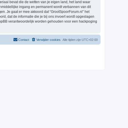
eriaal bevat die de wetten van je eigen land, het land waar
 onmiddellijke ingang en permanent wordt verbannen van dit
en. Je gaat er mee akkoord dat “GrootSpoorForum.nl” het
oord, dat de informatie die je bij ons invoert wordt opgeslagen
h phpBB verantwoordelijk worden gehouden voor een hackpoging
Contact
Verwijder cookies
Alle tijden zijn
UTC+02:00