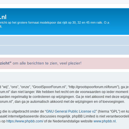
.nl
icht op het grotere formaat modelspoor dat rijdt op 30, 32 en 45 mm rails. O.a
t.
zicht"
om alle berichten te zien, veel plezier!
j”, “ons”, “onze”, “GrootSpoorForum.nl”, “http://grootspoorforum.nl/forum”), ga j
m.nl” dan niet langer. We hebben het recht om de voorwaarden op ieder moment te 
aarden regelmatig te controleren op wijzigingen. Ga je niet akkoord met deze wijz
orum.nl”, dan ga je automatisch akkoord met de wijzigingen en of toevoegingen.
 die is uitgebracht onder de “
GNU General Public License v2
” (hierna “GPL”) en
akt internetgebaseerde discussies mogelijk. phpBB Limited is niet verantwoordelij
n op
https://www.phpbb.com/
of de Nederlandstalige website
www.phpbb.nl
.