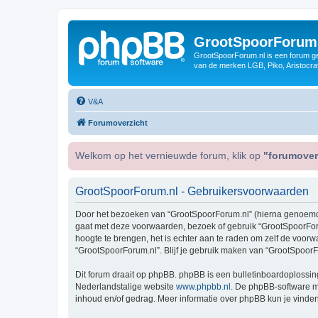
GrootSpoorForum
GrootSpoorForum.nl is een forum ger
van de merken LGB, Piko, Aristocraf
V&A
Forumoverzicht
Welkom op het vernieuwde forum, klik op
"forumover
GrootSpoorForum.nl - Gebruikersvoorwaarden
Door het bezoeken van “GrootSpoorForum.nl” (hierna genoemd “wi
gaat met deze voorwaarden, bezoek of gebruik “GrootSpoorForu
hoogte te brengen, het is echter aan te raden om zelf de voorw
“GrootSpoorForum.nl”. Blijf je gebruik maken van “GrootSpoorF
Dit forum draait op phpBB. phpBB is een bulletinboardoplossing
Nederlandstalige website
www.phpbb.nl
. De phpBB-software ma
inhoud en/of gedrag. Meer informatie over phpBB kun je vinde