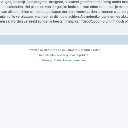
vulgair, lasterlijk, haatdragend, dreigend, seksueel georiënteerd of enig ander mat
nnen schenden. Het plaatsen van dergelijke berichten kan ertoe leiden dat je met
sen van alle berichten worden opgeslagen om deze voorwaarden te kunnen waarborg
luiten of te verplaatsen wanneer zij dit nodig achten. Als gebruiker ga je ermee akk
partij zal worden verstrekt zónder je toestemming, kan “GrootSpoorForum.nl” nóc
Powered by
phpBB
® Forum Software © phpBB Limited
Nederlandse vertaling door
phpBB.nl
.
Privacy
|
Gebruikersvoorwaarden