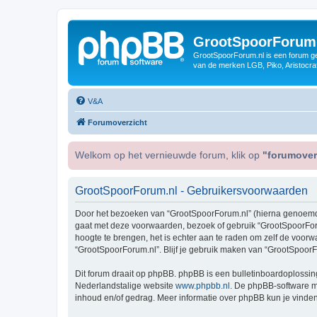
GrootSpoorForum
GrootSpoorForum.nl is een forum ger
van de merken LGB, Piko, Aristocraf
V&A
Forumoverzicht
Welkom op het vernieuwde forum, klik op
"forumover
GrootSpoorForum.nl - Gebruikersvoorwaarden
Door het bezoeken van “GrootSpoorForum.nl” (hierna genoemd “wi
gaat met deze voorwaarden, bezoek of gebruik “GrootSpoorForu
hoogte te brengen, het is echter aan te raden om zelf de voorw
“GrootSpoorForum.nl”. Blijf je gebruik maken van “GrootSpoorF
Dit forum draait op phpBB. phpBB is een bulletinboardoplossing
Nederlandstalige website
www.phpbb.nl
. De phpBB-software ma
inhoud en/of gedrag. Meer informatie over phpBB kun je vinde