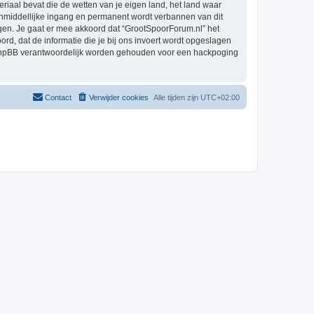
eriaal bevat die de wetten van je eigen land, het land waar
 onmiddellijke ingang en permanent wordt verbannen van dit
en. Je gaat er mee akkoord dat “GrootSpoorForum.nl” het
oord, dat de informatie die je bij ons invoert wordt opgeslagen
h phpBB verantwoordelijk worden gehouden voor een hackpoging
Contact
Verwijder cookies
Alle tijden zijn
UTC+02:00