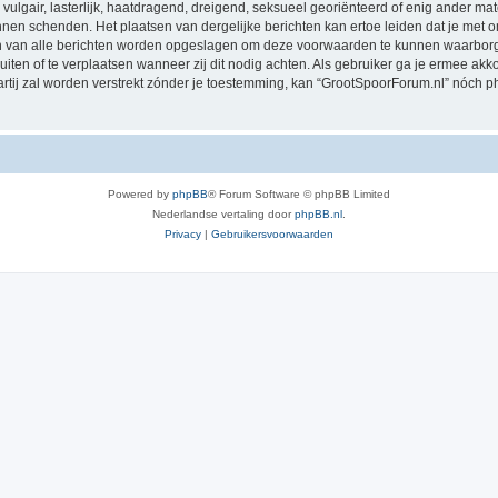
vulgair, lasterlijk, haatdragend, dreigend, seksueel georiënteerd of enig ander mat
nnen schenden. Het plaatsen van dergelijke berichten kan ertoe leiden dat je met
sen van alle berichten worden opgeslagen om deze voorwaarden te kunnen waarborg
luiten of te verplaatsen wanneer zij dit nodig achten. Als gebruiker ga je ermee akk
partij zal worden verstrekt zónder je toestemming, kan “GrootSpoorForum.nl” nóc
Powered by
phpBB
® Forum Software © phpBB Limited
Nederlandse vertaling door
phpBB.nl
.
Privacy
|
Gebruikersvoorwaarden