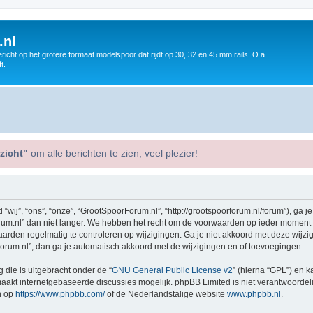
.nl
icht op het grotere formaat modelspoor dat rijdt op 30, 32 en 45 mm rails. O.a
t.
zicht"
om alle berichten te zien, veel plezier!
j”, “ons”, “onze”, “GrootSpoorForum.nl”, “http://grootspoorforum.nl/forum”), ga j
m.nl” dan niet langer. We hebben het recht om de voorwaarden op ieder moment te 
aarden regelmatig te controleren op wijzigingen. Ga je niet akkoord met deze wijz
orum.nl”, dan ga je automatisch akkoord met de wijzigingen en of toevoegingen.
 die is uitgebracht onder de “
GNU General Public License v2
” (hierna “GPL”) en
akt internetgebaseerde discussies mogelijk. phpBB Limited is niet verantwoordelij
n op
https://www.phpbb.com/
of de Nederlandstalige website
www.phpbb.nl
.