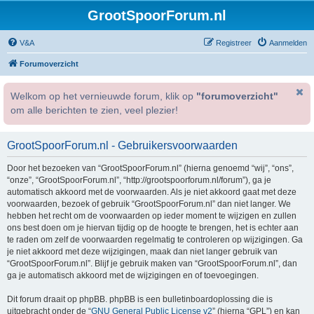
GrootSpoorForum.nl
V&A
Registreer
Aanmelden
Forumoverzicht
Welkom op het vernieuwde forum, klik op
"forumoverzicht"
om alle berichten te zien, veel plezier!
GrootSpoorForum.nl - Gebruikersvoorwaarden
Door het bezoeken van “GrootSpoorForum.nl” (hierna genoemd “wij”, “ons”,
“onze”, “GrootSpoorForum.nl”, “http://grootspoorforum.nl/forum”), ga je
automatisch akkoord met de voorwaarden. Als je niet akkoord gaat met deze
voorwaarden, bezoek of gebruik “GrootSpoorForum.nl” dan niet langer. We
hebben het recht om de voorwaarden op ieder moment te wijzigen en zullen
ons best doen om je hiervan tijdig op de hoogte te brengen, het is echter aan
te raden om zelf de voorwaarden regelmatig te controleren op wijzigingen. Ga
je niet akkoord met deze wijzigingen, maak dan niet langer gebruik van
“GrootSpoorForum.nl”. Blijf je gebruik maken van “GrootSpoorForum.nl”, dan
ga je automatisch akkoord met de wijzigingen en of toevoegingen.
Dit forum draait op phpBB. phpBB is een bulletinboardoplossing die is
uitgebracht onder de “
GNU General Public License v2
” (hierna “GPL”) en kan