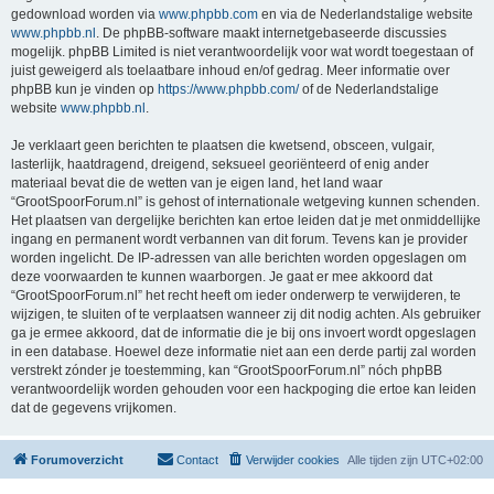
gedownload worden via
www.phpbb.com
en via de Nederlandstalige website
www.phpbb.nl
. De phpBB-software maakt internetgebaseerde discussies
mogelijk. phpBB Limited is niet verantwoordelijk voor wat wordt toegestaan of
juist geweigerd als toelaatbare inhoud en/of gedrag. Meer informatie over
phpBB kun je vinden op
https://www.phpbb.com/
of de Nederlandstalige
website
www.phpbb.nl
.
Je verklaart geen berichten te plaatsen die kwetsend, obsceen, vulgair,
lasterlijk, haatdragend, dreigend, seksueel georiënteerd of enig ander
materiaal bevat die de wetten van je eigen land, het land waar
“GrootSpoorForum.nl” is gehost of internationale wetgeving kunnen schenden.
Het plaatsen van dergelijke berichten kan ertoe leiden dat je met onmiddellijke
ingang en permanent wordt verbannen van dit forum. Tevens kan je provider
worden ingelicht. De IP-adressen van alle berichten worden opgeslagen om
deze voorwaarden te kunnen waarborgen. Je gaat er mee akkoord dat
“GrootSpoorForum.nl” het recht heeft om ieder onderwerp te verwijderen, te
wijzigen, te sluiten of te verplaatsen wanneer zij dit nodig achten. Als gebruiker
ga je ermee akkoord, dat de informatie die je bij ons invoert wordt opgeslagen
in een database. Hoewel deze informatie niet aan een derde partij zal worden
verstrekt zónder je toestemming, kan “GrootSpoorForum.nl” nóch phpBB
verantwoordelijk worden gehouden voor een hackpoging die ertoe kan leiden
dat de gegevens vrijkomen.
Forumoverzicht
Contact
Verwijder cookies
Alle tijden zijn
UTC+02:00