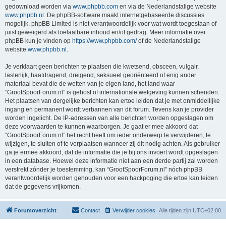
gedownload worden via
www.phpbb.com
en via de Nederlandstalige website
www.phpbb.nl
. De phpBB-software maakt internetgebaseerde discussies
mogelijk. phpBB Limited is niet verantwoordelijk voor wat wordt toegestaan of
juist geweigerd als toelaatbare inhoud en/of gedrag. Meer informatie over
phpBB kun je vinden op
https://www.phpbb.com/
of de Nederlandstalige
website
www.phpbb.nl
.
Je verklaart geen berichten te plaatsen die kwetsend, obsceen, vulgair,
lasterlijk, haatdragend, dreigend, seksueel georiënteerd of enig ander
materiaal bevat die de wetten van je eigen land, het land waar
“GrootSpoorForum.nl” is gehost of internationale wetgeving kunnen schenden.
Het plaatsen van dergelijke berichten kan ertoe leiden dat je met onmiddellijke
ingang en permanent wordt verbannen van dit forum. Tevens kan je provider
worden ingelicht. De IP-adressen van alle berichten worden opgeslagen om
deze voorwaarden te kunnen waarborgen. Je gaat er mee akkoord dat
“GrootSpoorForum.nl” het recht heeft om ieder onderwerp te verwijderen, te
wijzigen, te sluiten of te verplaatsen wanneer zij dit nodig achten. Als gebruiker
ga je ermee akkoord, dat de informatie die je bij ons invoert wordt opgeslagen
in een database. Hoewel deze informatie niet aan een derde partij zal worden
verstrekt zónder je toestemming, kan “GrootSpoorForum.nl” nóch phpBB
verantwoordelijk worden gehouden voor een hackpoging die ertoe kan leiden
dat de gegevens vrijkomen.
Forumoverzicht
Contact
Verwijder cookies
Alle tijden zijn
UTC+02:00