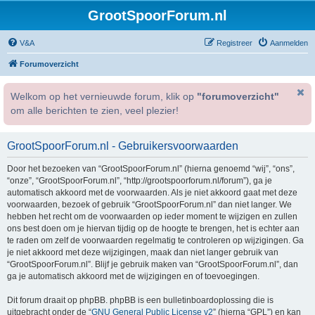
GrootSpoorForum.nl
V&A
Registreer
Aanmelden
Forumoverzicht
Welkom op het vernieuwde forum, klik op
"forumoverzicht"
om alle berichten te zien, veel plezier!
GrootSpoorForum.nl - Gebruikersvoorwaarden
Door het bezoeken van “GrootSpoorForum.nl” (hierna genoemd “wij”, “ons”,
“onze”, “GrootSpoorForum.nl”, “http://grootspoorforum.nl/forum”), ga je
automatisch akkoord met de voorwaarden. Als je niet akkoord gaat met deze
voorwaarden, bezoek of gebruik “GrootSpoorForum.nl” dan niet langer. We
hebben het recht om de voorwaarden op ieder moment te wijzigen en zullen
ons best doen om je hiervan tijdig op de hoogte te brengen, het is echter aan
te raden om zelf de voorwaarden regelmatig te controleren op wijzigingen. Ga
je niet akkoord met deze wijzigingen, maak dan niet langer gebruik van
“GrootSpoorForum.nl”. Blijf je gebruik maken van “GrootSpoorForum.nl”, dan
ga je automatisch akkoord met de wijzigingen en of toevoegingen.
Dit forum draait op phpBB. phpBB is een bulletinboardoplossing die is
uitgebracht onder de “
GNU General Public License v2
” (hierna “GPL”) en kan