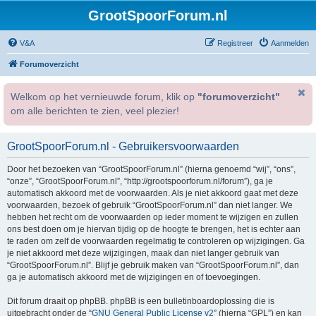
GrootSpoorForum.nl
V&A
Registreer
Aanmelden
Forumoverzicht
Welkom op het vernieuwde forum, klik op
"forumoverzicht"
om alle berichten te zien, veel plezier!
GrootSpoorForum.nl - Gebruikersvoorwaarden
Door het bezoeken van “GrootSpoorForum.nl” (hierna genoemd “wij”, “ons”,
“onze”, “GrootSpoorForum.nl”, “http://grootspoorforum.nl/forum”), ga je
automatisch akkoord met de voorwaarden. Als je niet akkoord gaat met deze
voorwaarden, bezoek of gebruik “GrootSpoorForum.nl” dan niet langer. We
hebben het recht om de voorwaarden op ieder moment te wijzigen en zullen
ons best doen om je hiervan tijdig op de hoogte te brengen, het is echter aan
te raden om zelf de voorwaarden regelmatig te controleren op wijzigingen. Ga
je niet akkoord met deze wijzigingen, maak dan niet langer gebruik van
“GrootSpoorForum.nl”. Blijf je gebruik maken van “GrootSpoorForum.nl”, dan
ga je automatisch akkoord met de wijzigingen en of toevoegingen.
Dit forum draait op phpBB. phpBB is een bulletinboardoplossing die is
uitgebracht onder de “
GNU General Public License v2
” (hierna “GPL”) en kan