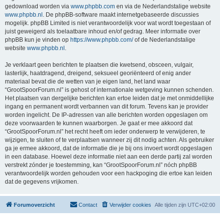
gedownload worden via
www.phpbb.com
en via de Nederlandstalige website
www.phpbb.nl
. De phpBB-software maakt internetgebaseerde discussies
mogelijk. phpBB Limited is niet verantwoordelijk voor wat wordt toegestaan of
juist geweigerd als toelaatbare inhoud en/of gedrag. Meer informatie over
phpBB kun je vinden op
https://www.phpbb.com/
of de Nederlandstalige
website
www.phpbb.nl
.
Je verklaart geen berichten te plaatsen die kwetsend, obsceen, vulgair,
lasterlijk, haatdragend, dreigend, seksueel georiënteerd of enig ander
materiaal bevat die de wetten van je eigen land, het land waar
“GrootSpoorForum.nl” is gehost of internationale wetgeving kunnen schenden.
Het plaatsen van dergelijke berichten kan ertoe leiden dat je met onmiddellijke
ingang en permanent wordt verbannen van dit forum. Tevens kan je provider
worden ingelicht. De IP-adressen van alle berichten worden opgeslagen om
deze voorwaarden te kunnen waarborgen. Je gaat er mee akkoord dat
“GrootSpoorForum.nl” het recht heeft om ieder onderwerp te verwijderen, te
wijzigen, te sluiten of te verplaatsen wanneer zij dit nodig achten. Als gebruiker
ga je ermee akkoord, dat de informatie die je bij ons invoert wordt opgeslagen
in een database. Hoewel deze informatie niet aan een derde partij zal worden
verstrekt zónder je toestemming, kan “GrootSpoorForum.nl” nóch phpBB
verantwoordelijk worden gehouden voor een hackpoging die ertoe kan leiden
dat de gegevens vrijkomen.
Forumoverzicht
Contact
Verwijder cookies
Alle tijden zijn
UTC+02:00