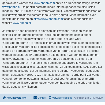
gedownload worden via
www.phpbb.com
en via de Nederlandstalige website
www.phpbb.nl
. De phpBB-software maakt internetgebaseerde discussies
mogelijk. phpBB Limited is niet verantwoordelijk voor wat wordt toegestaan of
juist geweigerd als toelaatbare inhoud en/of gedrag. Meer informatie over
phpBB kun je vinden op
https://www.phpbb.com/
of de Nederlandstalige
website
www.phpbb.nl
.
Je verklaart geen berichten te plaatsen die kwetsend, obsceen, vulgair,
lasterlijk, haatdragend, dreigend, seksueel georiënteerd of enig ander
materiaal bevat die de wetten van je eigen land, het land waar
“GrootSpoorForum.nl” is gehost of internationale wetgeving kunnen schenden.
Het plaatsen van dergelijke berichten kan ertoe leiden dat je met onmiddellijke
ingang en permanent wordt verbannen van dit forum. Tevens kan je provider
worden ingelicht. De IP-adressen van alle berichten worden opgeslagen om
deze voorwaarden te kunnen waarborgen. Je gaat er mee akkoord dat
“GrootSpoorForum.nl” het recht heeft om ieder onderwerp te verwijderen, te
wijzigen, te sluiten of te verplaatsen wanneer zij dit nodig achten. Als gebruiker
ga je ermee akkoord, dat de informatie die je bij ons invoert wordt opgeslagen
in een database. Hoewel deze informatie niet aan een derde partij zal worden
verstrekt zónder je toestemming, kan “GrootSpoorForum.nl” nóch phpBB
verantwoordelijk worden gehouden voor een hackpoging die ertoe kan leiden
dat de gegevens vrijkomen.
Forumoverzicht
Contact
Verwijder cookies
Alle tijden zijn
UTC+02:00