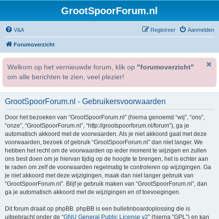
GrootSpoorForum.nl
V&A
Registreer
Aanmelden
Forumoverzicht
Welkom op het vernieuwde forum, klik op
"forumoverzicht"
om alle berichten te zien, veel plezier!
GrootSpoorForum.nl - Gebruikersvoorwaarden
Door het bezoeken van “GrootSpoorForum.nl” (hierna genoemd “wij”, “ons”,
“onze”, “GrootSpoorForum.nl”, “http://grootspoorforum.nl/forum”), ga je
automatisch akkoord met de voorwaarden. Als je niet akkoord gaat met deze
voorwaarden, bezoek of gebruik “GrootSpoorForum.nl” dan niet langer. We
hebben het recht om de voorwaarden op ieder moment te wijzigen en zullen
ons best doen om je hiervan tijdig op de hoogte te brengen, het is echter aan
te raden om zelf de voorwaarden regelmatig te controleren op wijzigingen. Ga
je niet akkoord met deze wijzigingen, maak dan niet langer gebruik van
“GrootSpoorForum.nl”. Blijf je gebruik maken van “GrootSpoorForum.nl”, dan
ga je automatisch akkoord met de wijzigingen en of toevoegingen.
Dit forum draait op phpBB. phpBB is een bulletinboardoplossing die is
uitgebracht onder de “
GNU General Public License v2
” (hierna “GPL”) en kan