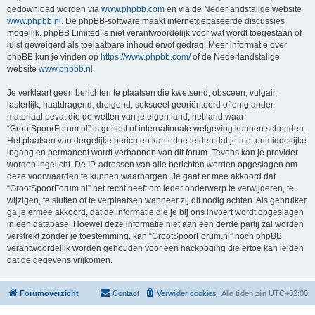
gedownload worden via
www.phpbb.com
en via de Nederlandstalige website
www.phpbb.nl
. De phpBB-software maakt internetgebaseerde discussies
mogelijk. phpBB Limited is niet verantwoordelijk voor wat wordt toegestaan of
juist geweigerd als toelaatbare inhoud en/of gedrag. Meer informatie over
phpBB kun je vinden op
https://www.phpbb.com/
of de Nederlandstalige
website
www.phpbb.nl
.
Je verklaart geen berichten te plaatsen die kwetsend, obsceen, vulgair,
lasterlijk, haatdragend, dreigend, seksueel georiënteerd of enig ander
materiaal bevat die de wetten van je eigen land, het land waar
“GrootSpoorForum.nl” is gehost of internationale wetgeving kunnen schenden.
Het plaatsen van dergelijke berichten kan ertoe leiden dat je met onmiddellijke
ingang en permanent wordt verbannen van dit forum. Tevens kan je provider
worden ingelicht. De IP-adressen van alle berichten worden opgeslagen om
deze voorwaarden te kunnen waarborgen. Je gaat er mee akkoord dat
“GrootSpoorForum.nl” het recht heeft om ieder onderwerp te verwijderen, te
wijzigen, te sluiten of te verplaatsen wanneer zij dit nodig achten. Als gebruiker
ga je ermee akkoord, dat de informatie die je bij ons invoert wordt opgeslagen
in een database. Hoewel deze informatie niet aan een derde partij zal worden
verstrekt zónder je toestemming, kan “GrootSpoorForum.nl” nóch phpBB
verantwoordelijk worden gehouden voor een hackpoging die ertoe kan leiden
dat de gegevens vrijkomen.
Forumoverzicht
Contact
Verwijder cookies
Alle tijden zijn
UTC+02:00