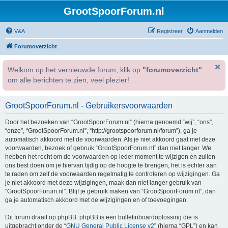
GrootSpoorForum.nl
V&A
Registreer
Aanmelden
Forumoverzicht
Welkom op het vernieuwde forum, klik op
"forumoverzicht"
om alle berichten te zien, veel plezier!
GrootSpoorForum.nl - Gebruikersvoorwaarden
Door het bezoeken van “GrootSpoorForum.nl” (hierna genoemd “wij”, “ons”,
“onze”, “GrootSpoorForum.nl”, “http://grootspoorforum.nl/forum”), ga je
automatisch akkoord met de voorwaarden. Als je niet akkoord gaat met deze
voorwaarden, bezoek of gebruik “GrootSpoorForum.nl” dan niet langer. We
hebben het recht om de voorwaarden op ieder moment te wijzigen en zullen
ons best doen om je hiervan tijdig op de hoogte te brengen, het is echter aan
te raden om zelf de voorwaarden regelmatig te controleren op wijzigingen. Ga
je niet akkoord met deze wijzigingen, maak dan niet langer gebruik van
“GrootSpoorForum.nl”. Blijf je gebruik maken van “GrootSpoorForum.nl”, dan
ga je automatisch akkoord met de wijzigingen en of toevoegingen.
Dit forum draait op phpBB. phpBB is een bulletinboardoplossing die is
uitgebracht onder de “
GNU General Public License v2
” (hierna “GPL”) en kan