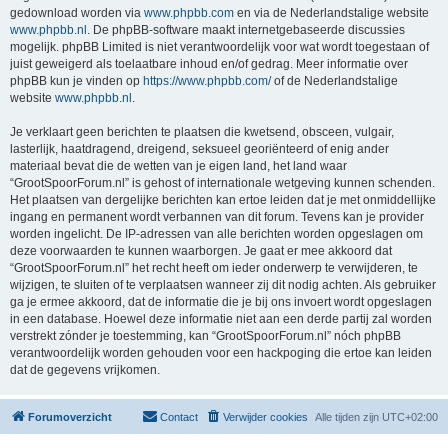
gedownload worden via
www.phpbb.com
en via de Nederlandstalige website
www.phpbb.nl
. De phpBB-software maakt internetgebaseerde discussies
mogelijk. phpBB Limited is niet verantwoordelijk voor wat wordt toegestaan of
juist geweigerd als toelaatbare inhoud en/of gedrag. Meer informatie over
phpBB kun je vinden op
https://www.phpbb.com/
of de Nederlandstalige
website
www.phpbb.nl
.
Je verklaart geen berichten te plaatsen die kwetsend, obsceen, vulgair,
lasterlijk, haatdragend, dreigend, seksueel georiënteerd of enig ander
materiaal bevat die de wetten van je eigen land, het land waar
“GrootSpoorForum.nl” is gehost of internationale wetgeving kunnen schenden.
Het plaatsen van dergelijke berichten kan ertoe leiden dat je met onmiddellijke
ingang en permanent wordt verbannen van dit forum. Tevens kan je provider
worden ingelicht. De IP-adressen van alle berichten worden opgeslagen om
deze voorwaarden te kunnen waarborgen. Je gaat er mee akkoord dat
“GrootSpoorForum.nl” het recht heeft om ieder onderwerp te verwijderen, te
wijzigen, te sluiten of te verplaatsen wanneer zij dit nodig achten. Als gebruiker
ga je ermee akkoord, dat de informatie die je bij ons invoert wordt opgeslagen
in een database. Hoewel deze informatie niet aan een derde partij zal worden
verstrekt zónder je toestemming, kan “GrootSpoorForum.nl” nóch phpBB
verantwoordelijk worden gehouden voor een hackpoging die ertoe kan leiden
dat de gegevens vrijkomen.
Forumoverzicht
Contact
Verwijder cookies
Alle tijden zijn
UTC+02:00