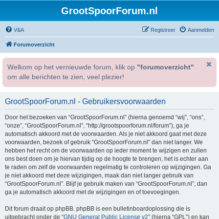
GrootSpoorForum.nl
V&A
Registreer
Aanmelden
Forumoverzicht
Welkom op het vernieuwde forum, klik op
"forumoverzicht"
om alle berichten te zien, veel plezier!
GrootSpoorForum.nl - Gebruikersvoorwaarden
Door het bezoeken van “GrootSpoorForum.nl” (hierna genoemd “wij”, “ons”,
“onze”, “GrootSpoorForum.nl”, “http://grootspoorforum.nl/forum”), ga je
automatisch akkoord met de voorwaarden. Als je niet akkoord gaat met deze
voorwaarden, bezoek of gebruik “GrootSpoorForum.nl” dan niet langer. We
hebben het recht om de voorwaarden op ieder moment te wijzigen en zullen
ons best doen om je hiervan tijdig op de hoogte te brengen, het is echter aan
te raden om zelf de voorwaarden regelmatig te controleren op wijzigingen. Ga
je niet akkoord met deze wijzigingen, maak dan niet langer gebruik van
“GrootSpoorForum.nl”. Blijf je gebruik maken van “GrootSpoorForum.nl”, dan
ga je automatisch akkoord met de wijzigingen en of toevoegingen.
Dit forum draait op phpBB. phpBB is een bulletinboardoplossing die is
uitgebracht onder de “
GNU General Public License v2
” (hierna “GPL”) en kan