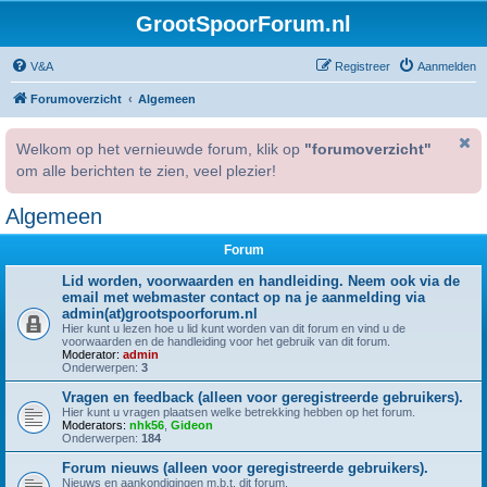
GrootSpoorForum.nl
V&A
Registreer
Aanmelden
Forumoverzicht
Algemeen
Welkom op het vernieuwde forum, klik op
"forumoverzicht"
om alle berichten te zien, veel plezier!
Algemeen
Forum
Lid worden, voorwaarden en handleiding. Neem ook via de
email met webmaster contact op na je aanmelding via
admin(at)grootspoorforum.nl
Hier kunt u lezen hoe u lid kunt worden van dit forum en vind u de
voorwaarden en de handleiding voor het gebruik van dit forum.
Moderator:
admin
Onderwerpen:
3
Vragen en feedback (alleen voor geregistreerde gebruikers).
Hier kunt u vragen plaatsen welke betrekking hebben op het forum.
Moderators:
nhk56
,
Gideon
Onderwerpen:
184
Forum nieuws (alleen voor geregistreerde gebruikers).
Nieuws en aankondigingen m.b.t. dit forum.