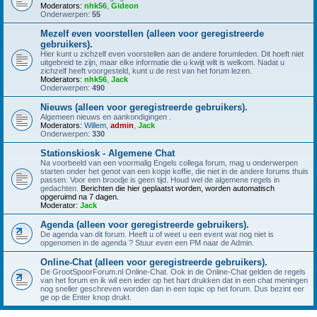
Moderators:
nhk56
,
Gideon
Onderwerpen:
55
Mezelf even voorstellen (alleen voor geregistreerde
gebruikers).
Hier kunt u zichzelf even voorstellen aan de andere forumleden. Dit hoeft niet
uitgebreid te zijn, maar elke informatie die u kwijt wilt is welkom. Nadat u
zichzelf heeft voorgesteld, kunt u de rest van het forum lezen.
Moderators:
nhk56
,
Jack
Onderwerpen:
490
Nieuws (alleen voor geregistreerde gebruikers).
Algemeen nieuws en aankondigingen .
Moderators:
Willem
,
admin
,
Jack
Onderwerpen:
330
Stationskiosk - Algemene Chat
Na voorbeeld van een voormalig Engels collega forum, mag u onderwerpen
starten onder het genot van een kopje koffie, die niet in de andere forums thuis
passen. Voor een broodje is geen tijd. Houd wel de algemene regels in
gedachten.
Berichten die hier geplaatst worden, worden automatisch
opgeruimd na 7 dagen.
Moderator:
Jack
Agenda (alleen voor geregistreerde gebruikers).
De agenda van dit forum. Heeft u of weet u een event wat nog niet is
opgenomen in de agenda ? Stuur even een PM naar de Admin.
Online-Chat (alleen voor geregistreerde gebruikers).
De GrootSpoorForum.nl Online-Chat. Ook in de Online-Chat gelden de regels
van het forum en ik wil een ieder op het hart drukken dat in een chat meningen
nog sneller geschreven worden dan in een topic op het forum. Dus bezint eer
ge op de Enter knop drukt.