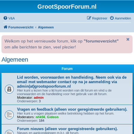
GrootSpoorForum.nl
V&A
Registreer
Aanmelden
Forumoverzicht
Algemeen
Welkom op het vernieuwde forum, klik op
"forumoverzicht"
om alle berichten te zien, veel plezier!
Algemeen
Forum
Lid worden, voorwaarden en handleiding. Neem ook via de
email met webmaster contact op na je aanmelding via
admin(at)grootspoorforum.nl
Hier kunt u lezen hoe u lid kunt worden van dit forum en vind u de
voorwaarden en de handleiding voor het gebruik van dit forum.
Moderator:
admin
Onderwerpen:
3
Vragen en feedback (alleen voor geregistreerde gebruikers).
Hier kunt u vragen plaatsen welke betrekking hebben op het forum.
Moderators:
nhk56
,
Gideon
Onderwerpen:
184
Forum nieuws (alleen voor geregistreerde gebruikers).
Nieuws en aankondigingen m.b.t. dit forum.