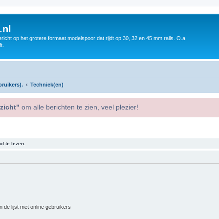
.nl
icht op het grotere formaat modelspoor dat rijdt op 30, 32 en 45 mm rails. O.a
t.
ruikers).
Techniek(en)
zicht"
om alle berichten te zien, veel plezier!
f te lezen.
 de lijst met online gebruikers