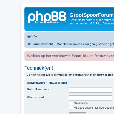
GrootSpoorForum
GrootSpoorForum.nl is een forum ger
van de merken LGB, Piko, Aristocraf
V&A
Forumoverzicht
Modelbouw (alleen voor geregistreerde geb
Welkom op het vernieuwde forum, klik op
"forumover
Techniek(en)
Je hebt niet de juiste permissies om onderwerpen in dit forum te zien o
AANMELDEN
•
REGISTREER
Gebruikersnaam:
Wachtwoord:
Onthouden
Mij deze sessie niet weergeven in