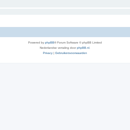
Powered by
phpBB
® Forum Software © phpBB Limited
Nederlandse vertaling door
phpBB.nl
.
Privacy
|
Gebruikersvoorwaarden