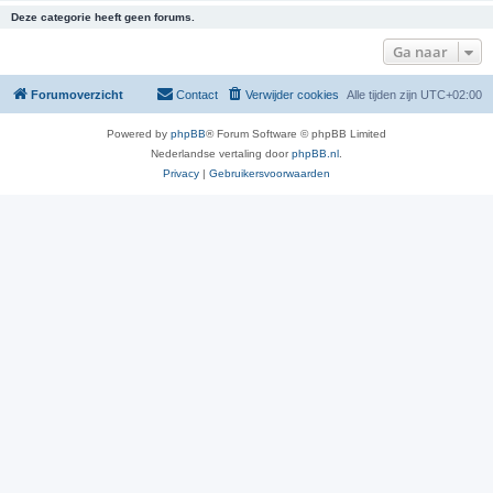
Deze categorie heeft geen forums.
Ga naar
Forumoverzicht
Contact
Verwijder cookies
Alle tijden zijn
UTC+02:00
Powered by
phpBB
® Forum Software © phpBB Limited
Nederlandse vertaling door
phpBB.nl
.
Privacy
|
Gebruikersvoorwaarden