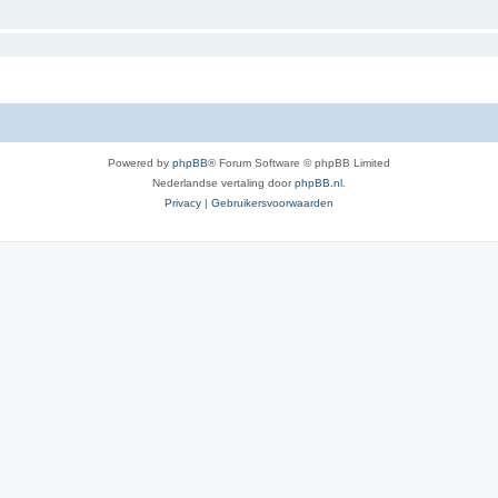
Powered by
phpBB
® Forum Software © phpBB Limited
Nederlandse vertaling door
phpBB.nl
.
Privacy
|
Gebruikersvoorwaarden