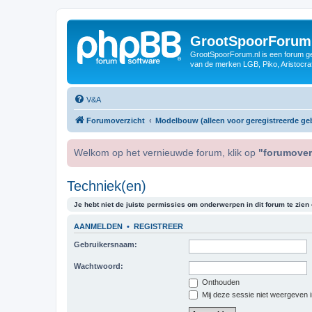
GrootSpoorForum
GrootSpoorForum.nl is een forum ger
van de merken LGB, Piko, Aristocraf
V&A
Forumoverzicht
Modelbouw (alleen voor geregistreerde geb
Welkom op het vernieuwde forum, klik op
"forumover
Techniek(en)
Je hebt niet de juiste permissies om onderwerpen in dit forum te zien o
AANMELDEN
•
REGISTREER
Gebruikersnaam:
Wachtwoord:
Onthouden
Mij deze sessie niet weergeven in