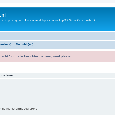
.nl
icht op het grotere formaat modelspoor dat rijdt op 30, 32 en 45 mm rails. O.a
t.
ruikers).
Techniek(en)
zicht"
om alle berichten te zien, veel plezier!
f te lezen.
 de lijst met online gebruikers