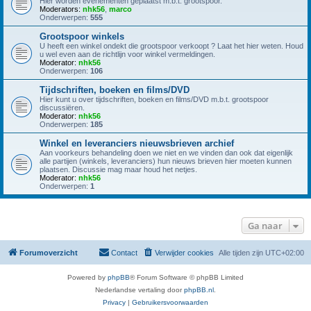
Hier worden evenementen geplaatst m.b.t. grootspoor.
Moderators:
nhk56
,
marco
Onderwerpen:
555
Grootspoor winkels
U heeft een winkel ondekt die grootspoor verkoopt ? Laat het hier weten. Houd
u wel even aan de richtlijn voor winkel vermeldingen.
Moderator:
nhk56
Onderwerpen:
106
Tijdschriften, boeken en films/DVD
Hier kunt u over tijdschriften, boeken en films/DVD m.b.t. grootspoor
discussiëren.
Moderator:
nhk56
Onderwerpen:
185
Winkel en leveranciers nieuwsbrieven archief
Aan voorkeurs behandeling doen we niet en we vinden dan ook dat eigenlijk
alle partijen (winkels, leveranciers) hun nieuws brieven hier moeten kunnen
plaatsen. Discussie mag maar houd het netjes.
Moderator:
nhk56
Onderwerpen:
1
Ga naar
Forumoverzicht
Contact
Verwijder cookies
Alle tijden zijn
UTC+02:00
Powered by
phpBB
® Forum Software © phpBB Limited
Nederlandse vertaling door
phpBB.nl
.
Privacy
|
Gebruikersvoorwaarden