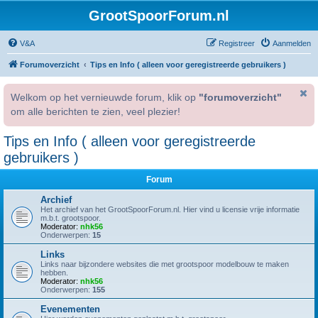
GrootSpoorForum.nl
V&A
Registreer
Aanmelden
Forumoverzicht
Tips en Info ( alleen voor geregistreerde gebruikers )
Welkom op het vernieuwde forum, klik op
"forumoverzicht"
om alle berichten te zien, veel plezier!
Tips en Info ( alleen voor geregistreerde
gebruikers )
Forum
Archief
Het archief van het GrootSpoorForum.nl. Hier vind u licensie vrije informatie
m.b.t. grootspoor.
Moderator:
nhk56
Onderwerpen:
15
Links
Links naar bijzondere websites die met grootspoor modelbouw te maken
hebben.
Moderator:
nhk56
Onderwerpen:
155
Evenementen