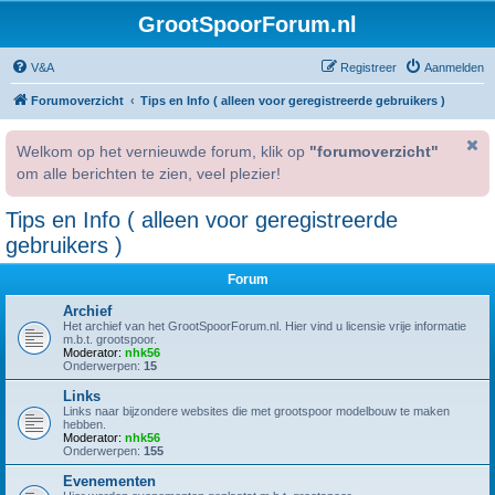
GrootSpoorForum.nl
V&A
Registreer
Aanmelden
Forumoverzicht
Tips en Info ( alleen voor geregistreerde gebruikers )
Welkom op het vernieuwde forum, klik op
"forumoverzicht"
om alle berichten te zien, veel plezier!
Tips en Info ( alleen voor geregistreerde
gebruikers )
Forum
Archief
Het archief van het GrootSpoorForum.nl. Hier vind u licensie vrije informatie
m.b.t. grootspoor.
Moderator:
nhk56
Onderwerpen:
15
Links
Links naar bijzondere websites die met grootspoor modelbouw te maken
hebben.
Moderator:
nhk56
Onderwerpen:
155
Evenementen