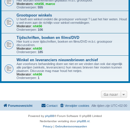
Hier worden evenementen geplaatst m.b.t. grootspoor.
Moderators:
nhk56
,
marco
Onderwerpen:
555
Grootspoor winkels
U heeft een winkel ondekt die grootspoor verkoopt ? Laat het hier weten. Houd
u wel even aan de richtlijn voor winkel vermeldingen.
Moderator:
nhk56
Onderwerpen:
106
Tijdschriften, boeken en films/DVD
Hier kunt u over tijdschriften, boeken en films/DVD m.b.t. grootspoor
discussiëren.
Moderator:
nhk56
Onderwerpen:
185
Winkel en leveranciers nieuwsbrieven archief
Aan voorkeurs behandeling doen we niet en we vinden dan ook dat eigenlijk
alle partijen (winkels, leveranciers) hun nieuws brieven hier moeten kunnen
plaatsen. Discussie mag maar houd het netjes.
Moderator:
nhk56
Onderwerpen:
1
Ga naar
Forumoverzicht
Contact
Verwijder cookies
Alle tijden zijn
UTC+02:00
Powered by
phpBB
® Forum Software © phpBB Limited
Nederlandse vertaling door
phpBB.nl
.
Privacy
|
Gebruikersvoorwaarden