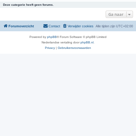
Deze categorie heeft geen forums.
Ga naar
Forumoverzicht
Contact
Verwijder cookies
Alle tijden zijn
UTC+02:00
Powered by
phpBB
® Forum Software © phpBB Limited
Nederlandse vertaling door
phpBB.nl
.
Privacy
|
Gebruikersvoorwaarden