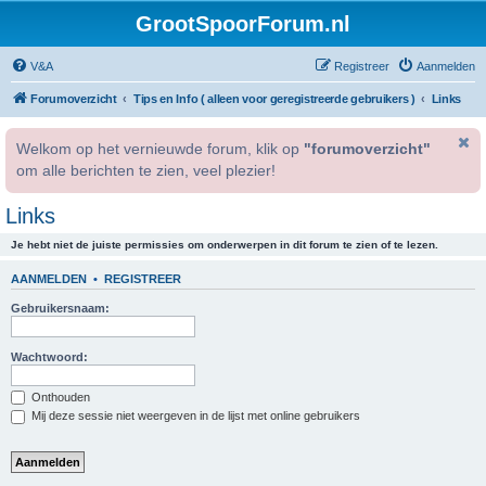
GrootSpoorForum.nl
V&A
Registreer
Aanmelden
Forumoverzicht
Tips en Info ( alleen voor geregistreerde gebruikers )
Links
Welkom op het vernieuwde forum, klik op
"forumoverzicht"
om alle berichten te zien, veel plezier!
Links
Je hebt niet de juiste permissies om onderwerpen in dit forum te zien of te lezen.
AANMELDEN
•
REGISTREER
Gebruikersnaam:
Wachtwoord:
Onthouden
Mij deze sessie niet weergeven in de lijst met online gebruikers