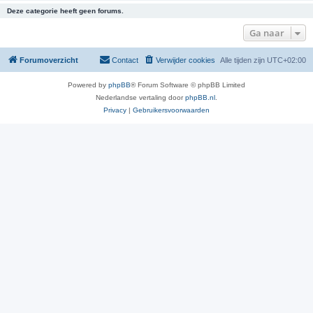
Deze categorie heeft geen forums.
Ga naar
Forumoverzicht
Contact
Verwijder cookies
Alle tijden zijn
UTC+02:00
Powered by
phpBB
® Forum Software © phpBB Limited
Nederlandse vertaling door
phpBB.nl
.
Privacy
|
Gebruikersvoorwaarden