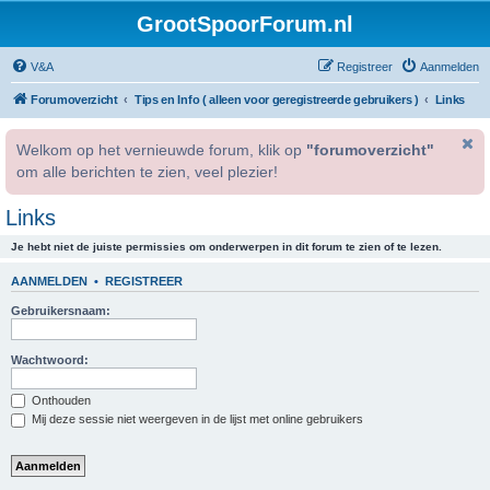
GrootSpoorForum.nl
V&A
Registreer
Aanmelden
Forumoverzicht
Tips en Info ( alleen voor geregistreerde gebruikers )
Links
Welkom op het vernieuwde forum, klik op
"forumoverzicht"
om alle berichten te zien, veel plezier!
Links
Je hebt niet de juiste permissies om onderwerpen in dit forum te zien of te lezen.
AANMELDEN
•
REGISTREER
Gebruikersnaam:
Wachtwoord:
Onthouden
Mij deze sessie niet weergeven in de lijst met online gebruikers