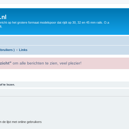
.nl
icht op het grotere formaat modelspoor dat rijdt op 30, 32 en 45 mm rails. O.a
t.
bruikers )
Links
zicht"
om alle berichten te zien, veel plezier!
f te lezen.
 de lijst met online gebruikers