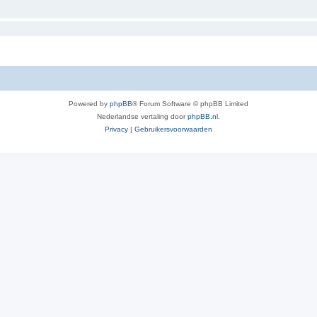
Powered by
phpBB
® Forum Software © phpBB Limited
Nederlandse vertaling door
phpBB.nl
.
Privacy
|
Gebruikersvoorwaarden