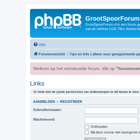
GrootSpoorForum
GrootSpoorForum.nl is een forum ger
van de merken LGB, Piko, Aristocraf
V&A
Forumoverzicht
Tips en Info ( alleen voor geregistreerde ge
Welkom op het vernieuwde forum, klik op
"forumover
Links
Je hebt niet de juiste permissies om onderwerpen in dit forum te zien o
AANMELDEN
•
REGISTREER
Gebruikersnaam:
Wachtwoord:
Onthouden
Mij deze sessie niet weergeven in