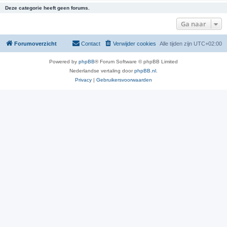
Deze categorie heeft geen forums.
Ga naar
Forumoverzicht
Contact
Verwijder cookies
Alle tijden zijn
UTC+02:00
Powered by
phpBB
® Forum Software © phpBB Limited
Nederlandse vertaling door
phpBB.nl
.
Privacy
|
Gebruikersvoorwaarden