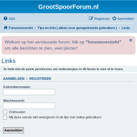
GrootSpoorForum.nl
V&A
Registreer
Aanmelden
Forumoverzicht
Tips en Info ( alleen voor geregistreerde gebruikers )
Links
Welkom op het vernieuwde forum, klik op
"forumoverzicht"
om alle berichten te zien, veel plezier!
Links
Je hebt niet de juiste permissies om onderwerpen in dit forum te zien of te lezen.
AANMELDEN
•
REGISTREER
Gebruikersnaam:
Wachtwoord:
Onthouden
Mij deze sessie niet weergeven in de lijst met online gebruikers