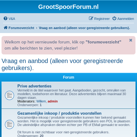
GrootSpoorForum.nl
V&A
Registreer
Aanmelden
Forumoverzicht
Vraag en aanbod (alleen voor geregistreerde gebruikers).
Welkom op het vernieuwde forum, klik op
"forumoverzicht"
om alle berichten te zien, veel plezier!
Vraag en aanbod (alleen voor geregistreerde
gebruikers).
Forum
Prive advertenties
Vermeld in de titel waarover het gaat. Aangeboden, gezocht, omruilen van
modellen, toebehoren en literatuur. Deze advertenties blijven maximaal 30
dagen staan.
Moderators:
Willem
,
admin
Onderwerpen:
1
Gezamenlijke inkoop / produktie voorstellen
Gezamenlijke inkoop / produktie voorstellen kunnen hier bekend gemaakt
worden. Het is mogelijk voor geregistreerde gebruikers een POL te plaatsen.
De uiteindelijke afspraken dienen echter per PB of EMail gemaakt te worden.
Dit forum is niet zichtbaar voor niet-geregistreerde gebruikers.
Onderwerpen:
20