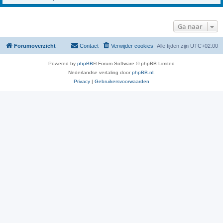
Ga naar
Forumoverzicht
Contact
Verwijder cookies
Alle tijden zijn
UTC+02:00
Powered by
phpBB
® Forum Software © phpBB Limited
Nederlandse vertaling door
phpBB.nl
.
Privacy
|
Gebruikersvoorwaarden