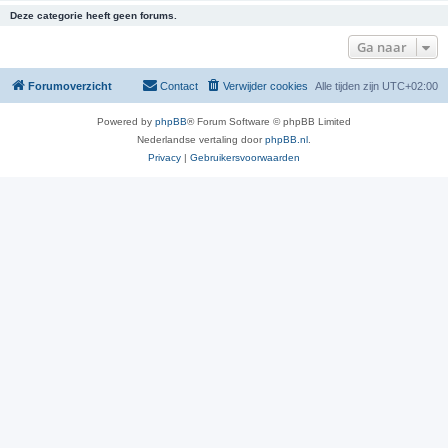
Deze categorie heeft geen forums.
Ga naar
Forumoverzicht
Contact
Verwijder cookies
Alle tijden zijn
UTC+02:00
Powered by
phpBB
® Forum Software © phpBB Limited
Nederlandse vertaling door
phpBB.nl
.
Privacy
|
Gebruikersvoorwaarden