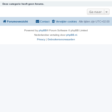
Deze categorie heeft geen forums.
Ga naar
Forumoverzicht
Contact
Verwijder cookies
Alle tijden zijn
UTC+02:00
Powered by
phpBB
® Forum Software © phpBB Limited
Nederlandse vertaling door
phpBB.nl
.
Privacy
|
Gebruikersvoorwaarden