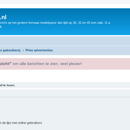
.nl
icht op het grotere formaat modelspoor dat rijdt op 30, 32 en 45 mm rails. O.a
t.
e gebruikers).
Prive advertenties
zicht"
om alle berichten te zien, veel plezier!
f te lezen.
 de lijst met online gebruikers