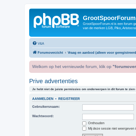
GrootSpoorForum
GrootSpoorForum.nl is een forum ger
van de merken LGB, Piko, Aristocraf
V&A
Forumoverzicht
Vraag en aanbod (alleen voor geregistreerd
Welkom op het vernieuwde forum, klik op
"forumover
Prive advertenties
Je hebt niet de juiste permissies om onderwerpen in dit forum te zien o
AANMELDEN
•
REGISTREER
Gebruikersnaam:
Wachtwoord:
Onthouden
Mij deze sessie niet weergeven in