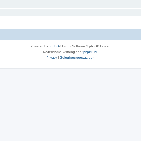
Powered by
phpBB
® Forum Software © phpBB Limited
Nederlandse vertaling door
phpBB.nl
.
Privacy
|
Gebruikersvoorwaarden