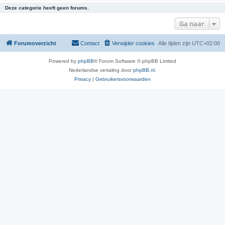
Deze categorie heeft geen forums.
Ga naar
Forumoverzicht
Contact
Verwijder cookies
Alle tijden zijn
UTC+02:00
Powered by
phpBB
® Forum Software © phpBB Limited
Nederlandse vertaling door
phpBB.nl
.
Privacy
|
Gebruikersvoorwaarden