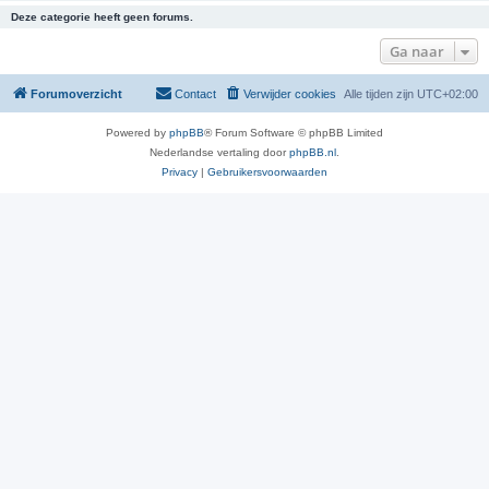
Deze categorie heeft geen forums.
Ga naar
Forumoverzicht
Contact
Verwijder cookies
Alle tijden zijn
UTC+02:00
Powered by
phpBB
® Forum Software © phpBB Limited
Nederlandse vertaling door
phpBB.nl
.
Privacy
|
Gebruikersvoorwaarden