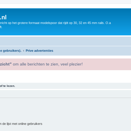
.nl
icht op het grotere formaat modelspoor dat rijdt op 30, 32 en 45 mm rails. O.a
t.
e gebruikers).
Prive advertenties
zicht"
om alle berichten te zien, veel plezier!
f te lezen.
 de lijst met online gebruikers