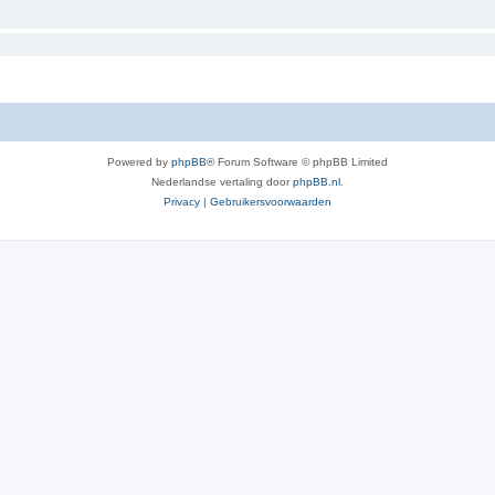
Powered by
phpBB
® Forum Software © phpBB Limited
Nederlandse vertaling door
phpBB.nl
.
Privacy
|
Gebruikersvoorwaarden