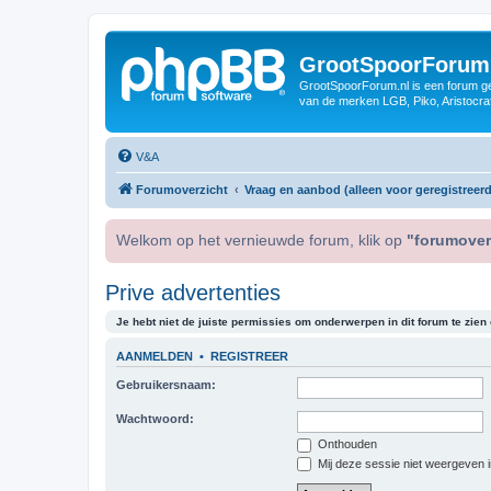
GrootSpoorForum
GrootSpoorForum.nl is een forum ger
van de merken LGB, Piko, Aristocraf
V&A
Forumoverzicht
Vraag en aanbod (alleen voor geregistreerd
Welkom op het vernieuwde forum, klik op
"forumover
Prive advertenties
Je hebt niet de juiste permissies om onderwerpen in dit forum te zien o
AANMELDEN
•
REGISTREER
Gebruikersnaam:
Wachtwoord:
Onthouden
Mij deze sessie niet weergeven in