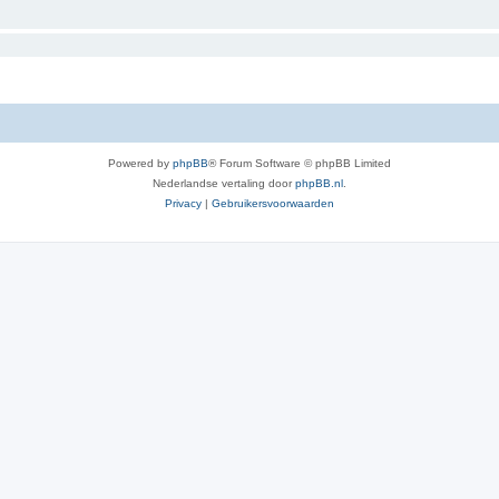
Powered by
phpBB
® Forum Software © phpBB Limited
Nederlandse vertaling door
phpBB.nl
.
Privacy
|
Gebruikersvoorwaarden