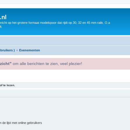
.nl
icht op het grotere formaat modelspoor dat rijdt op 30, 32 en 45 mm rails. O.a
t.
bruikers )
Evenementen
zicht"
om alle berichten te zien, veel plezier!
f te lezen.
 de lijst met online gebruikers