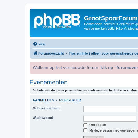
GrootSpoorForum
GrootSpoorForum.nl is een forum ger
van de merken LGB, Piko, Aristocraf
V&A
Forumoverzicht
Tips en Info ( alleen voor geregistreerde ge
Welkom op het vernieuwde forum, klik op
"forumover
Evenementen
Je hebt niet de juiste permissies om onderwerpen in dit forum te zien o
AANMELDEN
•
REGISTREER
Gebruikersnaam:
Wachtwoord:
Onthouden
Mij deze sessie niet weergeven in