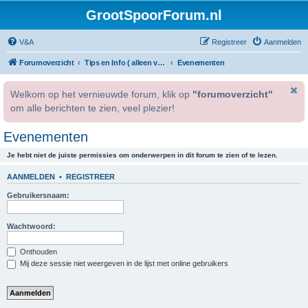
GrootSpoorForum.nl
V&A
Registreer
Aanmelden
Forumoverzicht
Tips en Info ( alleen voor geregistreerde gebruikers )
Evenementen
Welkom op het vernieuwde forum, klik op
"forumoverzicht"
om alle berichten te zien, veel plezier!
Evenementen
Je hebt niet de juiste permissies om onderwerpen in dit forum te zien of te lezen.
AANMELDEN
•
REGISTREER
Gebruikersnaam:
Wachtwoord:
Onthouden
Mij deze sessie niet weergeven in de lijst met online gebruikers