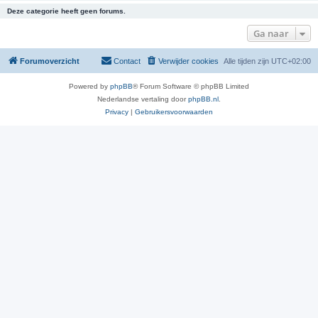
Deze categorie heeft geen forums.
Ga naar
Forumoverzicht
Contact
Verwijder cookies
Alle tijden zijn
UTC+02:00
Powered by
phpBB
® Forum Software © phpBB Limited
Nederlandse vertaling door
phpBB.nl
.
Privacy
|
Gebruikersvoorwaarden