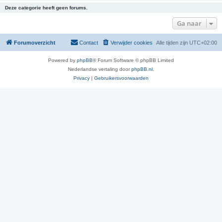
Deze categorie heeft geen forums.
Ga naar
Forumoverzicht
Contact
Verwijder cookies
Alle tijden zijn
UTC+02:00
Powered by
phpBB
® Forum Software © phpBB Limited
Nederlandse vertaling door
phpBB.nl
.
Privacy
|
Gebruikersvoorwaarden