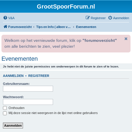
GrootSpoorForum.nl
V&A
Registreer
Aanmelden
Forumoverzicht
Tips en Info ( alleen voor geregistreerde gebruikers )
Evenementen
Welkom op het vernieuwde forum, klik op
"forumoverzicht"
om alle berichten te zien, veel plezier!
Evenementen
Je hebt niet de juiste permissies om onderwerpen in dit forum te zien of te lezen.
AANMELDEN
•
REGISTREER
Gebruikersnaam:
Wachtwoord:
Onthouden
Mij deze sessie niet weergeven in de lijst met online gebruikers