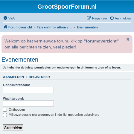
GrootSpoorForum.nl
V&A
Registreer
Aanmelden
Forumoverzicht
Tips en Info ( alleen voor geregistreerde gebruikers )
Evenementen
Welkom op het vernieuwde forum, klik op
"forumoverzicht"
om alle berichten te zien, veel plezier!
Evenementen
Je hebt niet de juiste permissies om onderwerpen in dit forum te zien of te lezen.
AANMELDEN
•
REGISTREER
Gebruikersnaam:
Wachtwoord:
Onthouden
Mij deze sessie niet weergeven in de lijst met online gebruikers