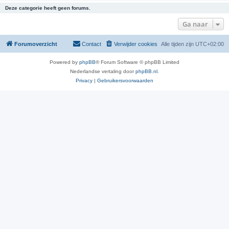
Deze categorie heeft geen forums.
Ga naar
Forumoverzicht
Contact
Verwijder cookies
Alle tijden zijn
UTC+02:00
Powered by
phpBB
® Forum Software © phpBB Limited
Nederlandse vertaling door
phpBB.nl
.
Privacy
|
Gebruikersvoorwaarden