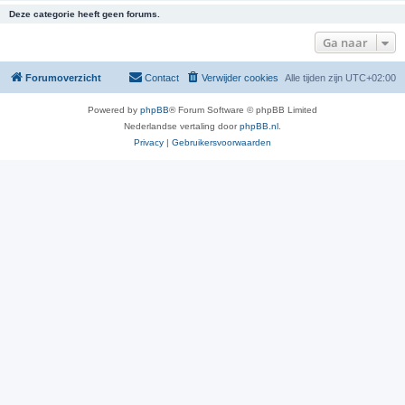
Deze categorie heeft geen forums.
Ga naar
Forumoverzicht
Contact
Verwijder cookies
Alle tijden zijn
UTC+02:00
Powered by
phpBB
® Forum Software © phpBB Limited
Nederlandse vertaling door
phpBB.nl
.
Privacy
|
Gebruikersvoorwaarden