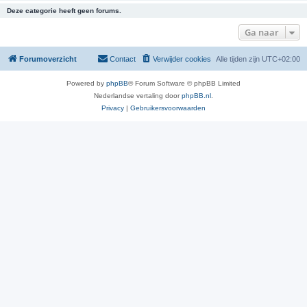
Deze categorie heeft geen forums.
Ga naar
Forumoverzicht
Contact
Verwijder cookies
Alle tijden zijn
UTC+02:00
Powered by
phpBB
® Forum Software © phpBB Limited
Nederlandse vertaling door
phpBB.nl
.
Privacy
|
Gebruikersvoorwaarden