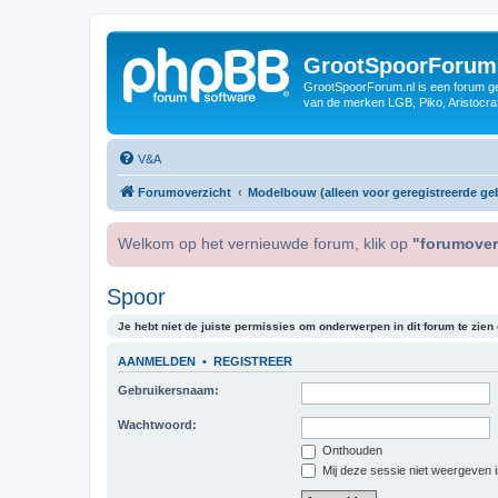
GrootSpoorForum
GrootSpoorForum.nl is een forum ger
van de merken LGB, Piko, Aristocraf
V&A
Forumoverzicht
Modelbouw (alleen voor geregistreerde geb
Welkom op het vernieuwde forum, klik op
"forumover
Spoor
Je hebt niet de juiste permissies om onderwerpen in dit forum te zien o
AANMELDEN
•
REGISTREER
Gebruikersnaam:
Wachtwoord:
Onthouden
Mij deze sessie niet weergeven in