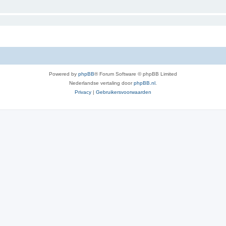
Powered by
phpBB
® Forum Software © phpBB Limited
Nederlandse vertaling door
phpBB.nl
.
Privacy
|
Gebruikersvoorwaarden