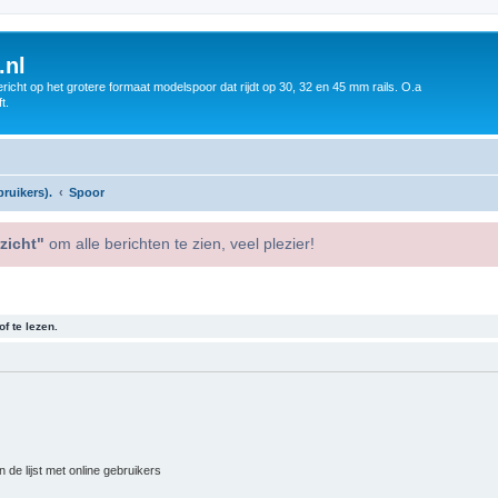
.nl
icht op het grotere formaat modelspoor dat rijdt op 30, 32 en 45 mm rails. O.a
t.
ruikers).
Spoor
zicht"
om alle berichten te zien, veel plezier!
f te lezen.
 de lijst met online gebruikers