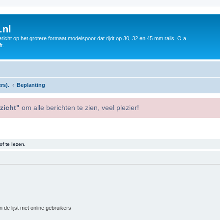
.nl
icht op het grotere formaat modelspoor dat rijdt op 30, 32 en 45 mm rails. O.a
t.
rs).
Beplanting
zicht"
om alle berichten te zien, veel plezier!
f te lezen.
 de lijst met online gebruikers