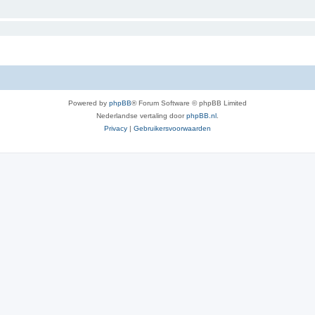
Powered by
phpBB
® Forum Software © phpBB Limited
Nederlandse vertaling door
phpBB.nl
.
Privacy
|
Gebruikersvoorwaarden