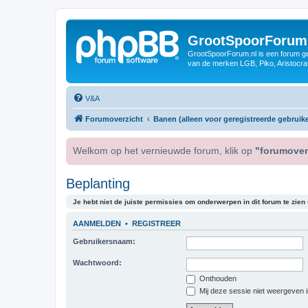
GrootSpoorForum
GrootSpoorForum.nl is een forum ger
van de merken LGB, Piko, Aristocraf
V&A
Forumoverzicht
Banen (alleen voor geregistreerde gebruike
Welkom op het vernieuwde forum, klik op
"forumover
Beplanting
Je hebt niet de juiste permissies om onderwerpen in dit forum te zien o
AANMELDEN
•
REGISTREER
Gebruikersnaam:
Wachtwoord:
Onthouden
Mij deze sessie niet weergeven in