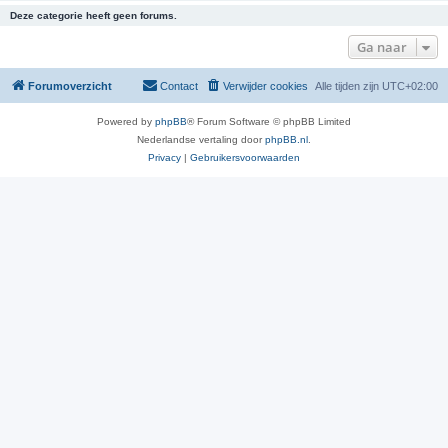
Deze categorie heeft geen forums.
Ga naar
Forumoverzicht
Contact
Verwijder cookies
Alle tijden zijn
UTC+02:00
Powered by
phpBB
® Forum Software © phpBB Limited
Nederlandse vertaling door
phpBB.nl
.
Privacy
|
Gebruikersvoorwaarden