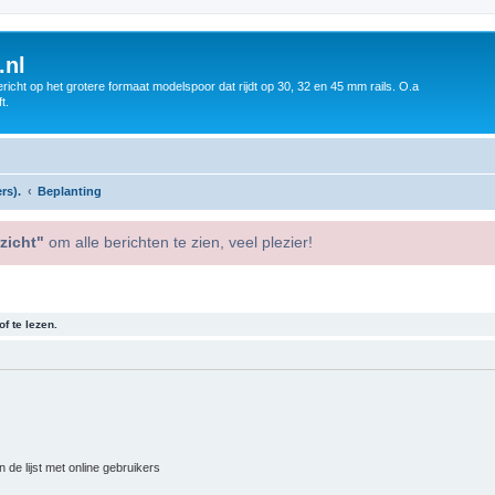
.nl
icht op het grotere formaat modelspoor dat rijdt op 30, 32 en 45 mm rails. O.a
t.
rs).
Beplanting
zicht"
om alle berichten te zien, veel plezier!
f te lezen.
 de lijst met online gebruikers