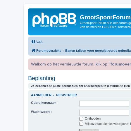
GrootSpoorForum
GrootSpoorForum.nl is een forum ger
van de merken LGB, Piko, Aristocraf
V&A
Forumoverzicht
Banen (alleen voor geregistreerde gebruike
Welkom op het vernieuwde forum, klik op
"forumover
Beplanting
Je hebt niet de juiste permissies om onderwerpen in dit forum te zien o
AANMELDEN
•
REGISTREER
Gebruikersnaam:
Wachtwoord:
Onthouden
Mij deze sessie niet weergeven in