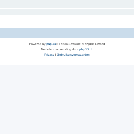
Powered by
phpBB
® Forum Software © phpBB Limited
Nederlandse vertaling door
phpBB.nl
.
Privacy
|
Gebruikersvoorwaarden