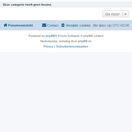
Deze categorie heeft geen forums.
Ga naar
Forumoverzicht
Contact
Verwijder cookies
Alle tijden zijn
UTC+02:00
Powered by
phpBB
® Forum Software © phpBB Limited
Nederlandse vertaling door
phpBB.nl
.
Privacy
|
Gebruikersvoorwaarden