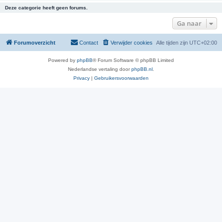
Deze categorie heeft geen forums.
Ga naar
Forumoverzicht
Contact
Verwijder cookies
Alle tijden zijn
UTC+02:00
Powered by
phpBB
® Forum Software © phpBB Limited
Nederlandse vertaling door
phpBB.nl
.
Privacy
|
Gebruikersvoorwaarden